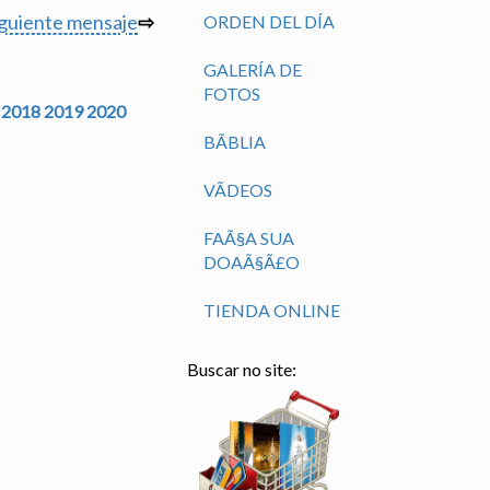
iguiente mensaje
⇨
ORDEN DEL DÍA
GALERÍA DE
FOTOS
2018
2019
2020
BÃ­BLIA
VÃ­DEOS
FAÃ§A SUA
DOAÃ§Ã£O
TIENDA ONLINE
Buscar no site: