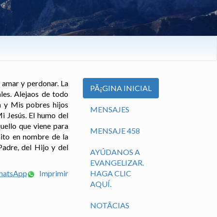
e amar y perdonar. La
PÃ¡GINA INICIAL
les. Alejaos de todo
a y Mis pobres hijos
MENSAJES
i Jesús. El humo del
uello que viene para
MENSAJE 458
mito en nombre de la
adre, del Hijo y del
AYÚDANOS A
EVANGELIZAR.
WhatsApp
Imprimir
HAGA CLIC
AQUÍ.
NOTÃ­CIAS