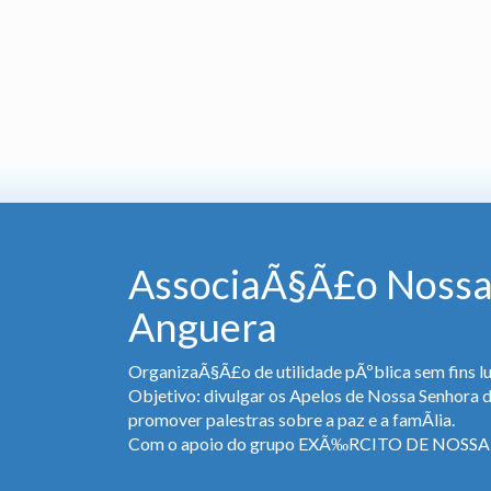
AssociaÃ§Ã£o Nossa
Anguera
OrganizaÃ§Ã£o de utilidade pÃºblica sem fins lu
Objetivo: divulgar os Apelos de Nossa Senhora 
promover palestras sobre a paz e a famÃ­lia.
Com o apoio do grupo EXÃ‰RCITO DE NOS