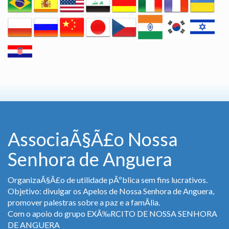
AssociaÃ§Ã£o Nossa
Senhora de Anguera
OrganizaÃ§Ã£o de utilidade pÃºblica sem fins lucrativos.
Objetivo: divulgar os Apelos de Nossa Senhora de Anguera,
promover palestras sobre a paz e a famÃ­lia.
Com o apoio do grupo EXÃ‰RCITO DE NOSSA SENHORA
DE ANGUERA