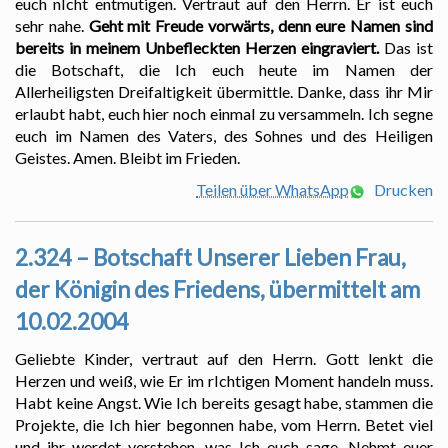
euch nIcht entmutigen. Vertraut auf den Herrn. Er ist euch
sehr nahe.
Geht mit Freude vorwärts, denn eure Namen sind
bereits in meinem Unbefleckten Herzen eingraviert.
Das ist
die Botschaft, die Ich euch heute im Namen der
Allerheiligsten Dreifaltigkeit übermittle. Danke, dass ihr Mir
erlaubt habt, euch hier noch einmal zu versammeln. Ich segne
euch im Namen des Vaters, des Sohnes und des Heiligen
Geistes. Amen. Bleibt im Frieden.
Teilen über WhatsApp
Drucken
2.324 – Botschaft Unserer Lieben Frau,
der Königin des Friedens, übermittelt am
10.02.2004
Geliebte Kinder, vertraut auf den Herrn. Gott lenkt die
Herzen und weiß, wie Er im rIchtigen Moment handeln muss.
Habt keine Angst. Wie Ich bereits gesagt habe, stammen die
Projekte, die Ich hier begonnen habe, vom Herrn. Betet viel
und ihr werdet verstehen, was Ich euch sage. Nehmt euer