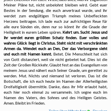
Meiner Pläne tut, nicht unbelohnt bleiben wird. Gebt euer
Bestes in der Sendung, die euch anvertraut wurde, und ihr
werdet zum endgültigen Triumph meines Unbefleckten
Herzens beitragen. Ich lade euch zur aufrichtigen Reue für
alle eure Sünden ein, denn nur so könnt ihr die Gnade der
Heiligkeit in eurem Leben spüren.
Kehrt um. Sucht Jesus und
ihr werdet euren größten Schatz finden. Euer volles und
wahres Glück liegt in Christus. Steht nicht mit verschränkten
Armen da. Wendet euch an Den, Der das Verborgene sieht
und euch mit Namen kennt.
Betet. Die Menschheit hat sich
von Gott distanziert, weil sie nicht gebetet hat. Dies ist die
Zeit der Großen Rückkehr. Glaubt fest an das Evangelium von
meinem Jesus und nähert euch Seiner Gnade, um gerettet zu
werden. Mut. Nichts und niemand ist verloren. Das ist die
Botschaft, die ich euch heute im Namen der Allerheiligsten
Dreifaltigkeit übermittle. Danke, dass ihr Mir erlaubt habt,
euch hier noch einmal zu versammeln. Ich segne euch im
Namen des Vaters, des Sohnes und des Heiligen Geistes.
Amen. Bleibt im Frieden.
Teilen über WhatsApp
Drucken