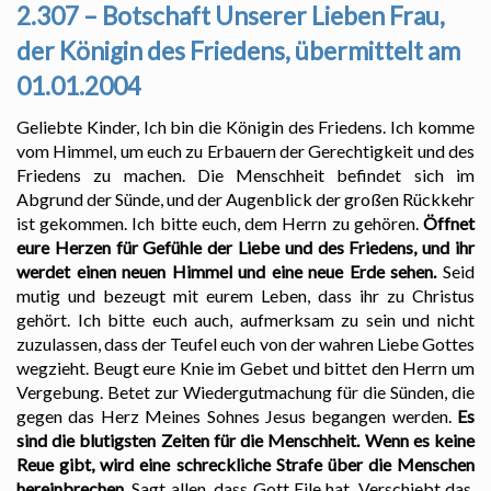
2.307 – Botschaft Unserer Lieben Frau,
der Königin des Friedens, übermittelt am
01.01.2004
Geliebte Kinder, Ich bin die Königin des Friedens. Ich komme
vom Himmel, um euch zu Erbauern der Gerechtigkeit und des
Friedens zu machen. Die Menschheit befindet sich im
Abgrund der Sünde, und der Augenblick der großen Rückkehr
ist gekommen. Ich bitte euch, dem Herrn zu gehören.
Öffnet
eure Herzen für Gefühle der Liebe und des Friedens, und ihr
werdet einen neuen Himmel und eine neue Erde sehen.
Seid
mutig und bezeugt mit eurem Leben, dass ihr zu Christus
gehört. Ich bitte euch auch, aufmerksam zu sein und nicht
zuzulassen, dass der Teufel euch von der wahren Liebe Gottes
wegzieht. Beugt eure Knie im Gebet und bittet den Herrn um
Vergebung. Betet zur Wiedergutmachung für die Sünden, die
gegen das Herz Meines Sohnes Jesus begangen werden.
Es
sind die blutigsten Zeiten für die Menschheit. Wenn es keine
Reue gibt, wird eine schreckliche Strafe über die Menschen
hereinbrechen.
Sagt allen, dass Gott Eile hat. Verschiebt das,