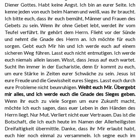
Diener Gottes. Habt keine Angst. Ich bin an eurer Seite. Ich
kenne jeden von euch beim Namen und weiß, was ihr braucht.
Ich bitte euch, dass ihr euch bemüht, Männer und Frauen des
Gebets zu sein. Wenn ihr ohne Gebet lebt, werdet ihr vom
Teufel verführt. Ihr gehört dem Herrn. Flieht vor der Sünde
und nehmt die Gnade des Herrn an. Ich möchte für euch
sorgen. Gebt euch Mir hin und Ich werde euch auf einem
sicheren Weg führen. Lasst euch nicht entmutigen. Ich werde
euch niemals allein lassen. Wisst, dass Jesus auf euch wartet.
Sucht Ihn immer in der Eucharistie, denn Er kommt zu euch,
um eure Stärke in Zeiten eurer Schwäche zu sein. Jesus ist
eure Freude und die Gewissheit eures Sieges. Lasst euch durch
eure Probleme nicht beunruhigen.
Weiht euch Mir. Übergebt
mir alles, und ich werde euch die Gnade des Sieges geben.
Wenn ihr euch zu viele Sorgen um eure Zukunft macht,
möchte Ich euch sagen, dass euer Leben in den Händen des
Herrn liegt. Nur Mut. Verliert nicht euer Vertrauen. Das ist die
Botschaft, die Ich euch heute im Namen der Allerheiligsten
Dreifaltigkeit übermittle. Danke, dass ihr Mir erlaubt habt,
euch hier noch einmal zu versammeln. Ich segne euch im