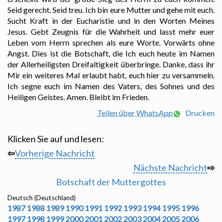
Seid gerecht. Seid treu. Ich bin eure Mutter und gehe mit euch.
Sucht Kraft in der Eucharistie und in den Worten Meines
Jesus. Gebt Zeugnis für die Wahrheit und lasst mehr euer
Leben vom Herrn sprechen als eure Worte. Vorwärts ohne
Angst. Dies ist die Botschaft, die Ich euch heute im Namen
der Allerheiligsten Dreifaltigkeit überbringe. Danke, dass ihr
Mir ein weiteres Mal erlaubt habt, euch hier zu versammeln.
Ich segne euch im Namen des Vaters, des Sohnes und des
Heiligen Geistes. Amen. Bleibt im Frieden.
Teilen über WhatsApp
Drucken
Klicken Sie auf und lesen:
⇦
Vorherige Nachricht
Nächste Nachricht
⇨
Botschaft der Muttergottes
Deutsch (Deutschland)
1987
1988
1989
1990
1991
1992
1993
1994
1995
1996
1997
1998
1999
2000
2001
2002
2003
2004
2005
2006