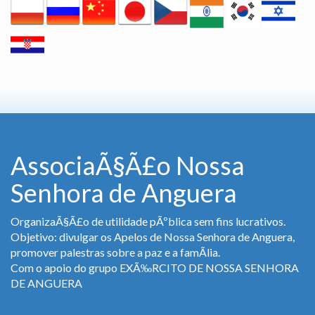
AssociaÃ§Ã£o Nossa
Senhora de Anguera
OrganizaÃ§Ã£o de utilidade pÃºblica sem fins lucrativos.
Objetivo: divulgar os Apelos de Nossa Senhora de Anguera,
promover palestras sobre a paz e a famÃ­lia.
Com o apoio do grupo EXÃ‰RCITO DE NOSSA SENHORA
DE ANGUERA