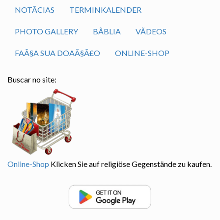
NOTÃ­CIAS
TERMINKALENDER
PHOTO GALLERY
BÃ­BLIA
VÃ­DEOS
FAÃ§A SUA DOAÃ§Ã£O
ONLINE-SHOP
Buscar no site:
Online-Shop
Klicken Sie auf religiöse Gegenstände zu kaufen.