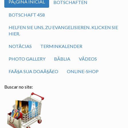
PÃ¡GINA INICIAL
BOTSCHAFTEN
BOTSCHAFT 458
HELFEN SIE UNS, ZU EVANGELISIEREN. KLICKEN SIE
HIER.
NOTÃ­CIAS
TERMINKALENDER
PHOTO GALLERY
BÃ­BLIA
VÃ­DEOS
FAÃ§A SUA DOAÃ§Ã£O
ONLINE-SHOP
Buscar no site: