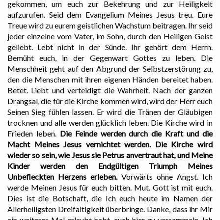
gekommen, um euch zur Bekehrung und zur Heiligkeit
aufzurufen. Seid dem Evangelium Meines Jesus treu. Eure
Treue wird zu eurem geistlichen Wachstum beitragen. Ihr seid
jeder einzelne vom Vater, im Sohn, durch den Heiligen Geist
geliebt. Lebt nicht in der Sünde. Ihr gehört dem Herrn.
Bemüht euch, in der Gegenwart Gottes zu leben. Die
Menschheit geht auf den Abgrund der Selbstzerstörung zu,
den die Menschen mit ihren eigenen Händen bereitet haben.
Betet. Liebt und verteidigt die Wahrheit. Nach der ganzen
Drangsal, die für die Kirche kommen wird, wird der Herr euch
Seinen Sieg fühlen lassen. Er wird die Tränen der Gläubigen
trocknen und alle werden glücklich leben. Die Kirche wird in
Frieden leben.
Die Feinde werden durch die Kraft und die
Macht Meines Jesus vernichtet werden. Die Kirche wird
wieder so sein, wie Jesus sie Petrus anvertraut hat, und Meine
Kinder werden den Endgültigen Triumph Meines
Unbefleckten Herzens erleben.
Vorwärts ohne Angst. Ich
werde Meinen Jesus für euch bitten. Mut. Gott ist mit euch.
Dies ist die Botschaft, die Ich euch heute im Namen der
Allerheiligsten Dreifaltigkeit überbringe. Danke, dass ihr Mir
ein weiteres Mal erlaubt habt, euch hier zu versammeln. Ich