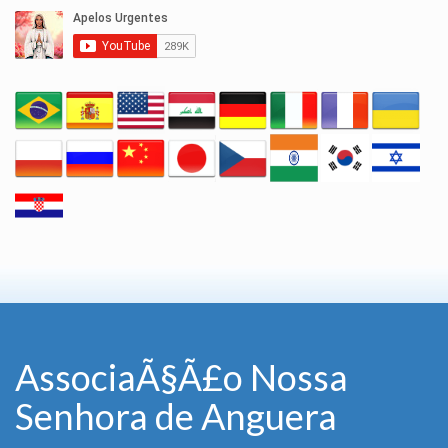
AssociaÃ§Ã£o Nossa
Senhora de Anguera