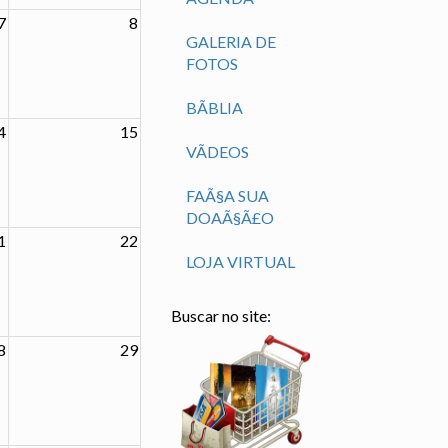
7
8
GALERIA DE
FOTOS
BÃ­BLIA
4
15
VÃ­DEOS
FAÃ§A SUA
DOAÃ§Ã£O
1
22
LOJA VIRTUAL
Buscar no site:
8
29