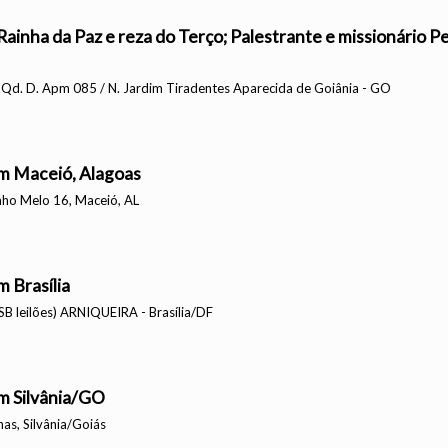
Rainha da Paz e reza do Terço; Palestrante e missionário P
9 Qd. D. Apm 085 / N. Jardim Tiradentes Aparecida de Goiânia - GO
em Maceió, Alagoas
nho Melo 16, Maceió, AL
 Brasília
SB leilões) ARNIQUEIRA - Brasília/DF
em Silvânia/GO
has, Silvânia/Goiás