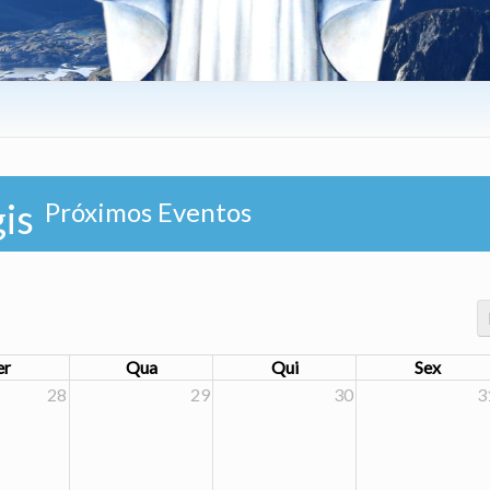
is
Próximos Eventos
er
Qua
Qui
Sex
28
29
30
3