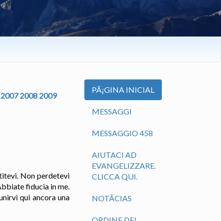
PÃ¡GINA INICIAL
2007
2008
2009
MESSAGGI
MESSAGGIO 458
AIUTACI AD
EVANGELIZZARE.
titevi. Non perdetevi
CLICCA QUI.
Abbiate fiducia in me.
unirvi qui ancora una
NOTÃ­CIAS
ORDINE DEL