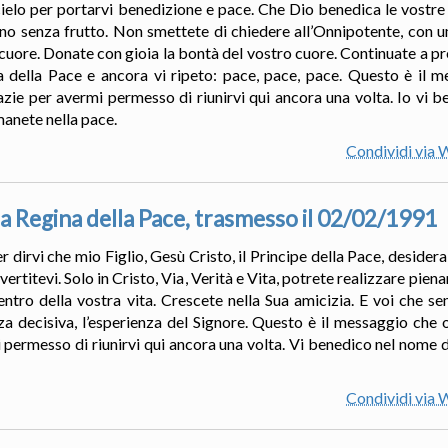
 cielo per portarvi benedizione e pace. Che Dio benedica le vostre 
no senza frutto. Non smettete di chiedere all’Onnipotente, con umi
o cuore. Donate con gioia la bontà del vostro cuore. Continuate a p
della Pace e ancora vi ripeto: pace, pace, pace. Questo è il m
azie per avermi permesso di riunirvi qui ancora una volta. Io vi 
manete nella pace.
Condividi via
a Regina della Pace, trasmesso il 02/02/1991
r dirvi che mio Figlio, Gesù Cristo, il Principe della Pace, desidera
rtitevi. Solo in Cristo, Via, Verità e Vita, potrete realizzare pienam
entro della vostra vita. Crescete nella Sua amicizia. E voi che se
za decisiva, l’esperienza del Signore. Questo è il messaggio che 
 permesso di riunirvi qui ancora una volta. Vi benedico nel nome de
Condividi via