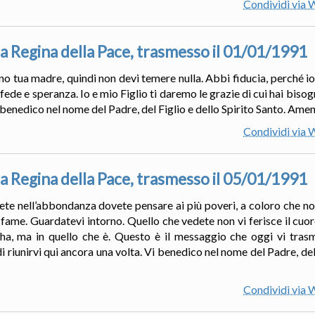
Condividi via
a Regina della Pace, trasmesso il 01/01/1991
o tua madre, quindi non devi temere nulla. Abbi fiducia, perché io 
de e speranza. Io e mio Figlio ti daremo le grazie di cui hai bisog
benedico nel nome del Padre, del Figlio e dello Spirito Santo. Amen. 
Condividi via
a Regina della Pace, trasmesso il 05/01/1991
 siete nell’abbondanza dovete pensare ai più poveri, a coloro che 
a fame. Guardatevi intorno. Quello che vedete non vi ferisce il cu
 ha, ma in quello che è. Questo è il messaggio che oggi vi tras
riunirvi qui ancora una volta. Vi benedico nel nome del Padre, del 
Condividi via