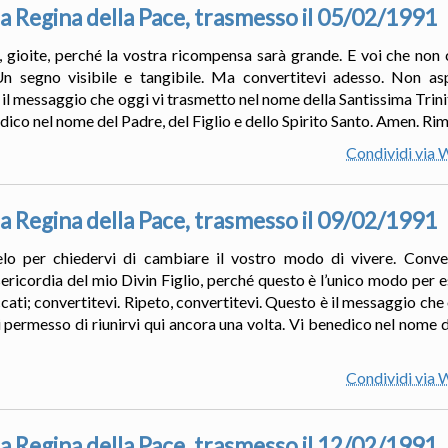
a Regina della Pace, trasmesso il 05/02/1991
i, gioite, perché la vostra ricompensa sarà grande. E voi che non 
 Un segno visibile e tangibile. Ma convertitevi adesso. Non as
o è il messaggio che oggi vi trasmetto nel nome della Santissima Trin
dico nel nome del Padre, del Figlio e dello Spirito Santo. Amen. Ri
Condividi via
a Regina della Pace, trasmesso il 09/02/1991
lo per chiedervi di cambiare il vostro modo di vivere. Convert
sericordia del mio Divin Figlio, perché questo è l’unico modo per e
cati; convertitevi. Ripeto, convertitevi. Questo è il messaggio che
 permesso di riunirvi qui ancora una volta. Vi benedico nel nome de
Condividi via
a Regina della Pace, trasmesso il 12/02/1991