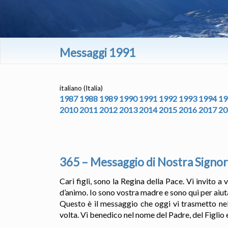
Messaggi 1991
italiano (Italia)
1987
1988
1989
1990
1991
1992
1993
1994
19
2010
2011
2012
2013
2014
2015
2016
2017
20
365 – Messaggio di Nostra Signor
Cari figli, sono la Regina della Pace. Vi invito 
d’animo. Io sono vostra madre e sono qui per aiut
Questo è il messaggio che oggi vi trasmetto nel
volta. Vi benedico nel nome del Padre, del Figlio 