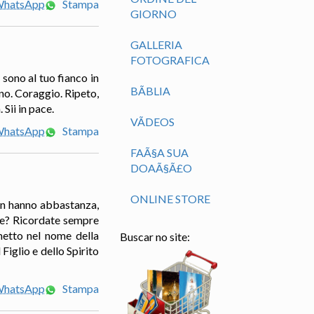
 WhatsApp
Stampa
GIORNO
GALLERIA
FOTOGRAFICA
sono al tuo fianco in
BÃ­BLIA
no. Coraggio. Ripeto,
Sii in pace.
VÃ­DEOS
 WhatsApp
Stampa
FAÃ§A SUA
DOAÃ§Ã£O
ONLINE STORE
non hanno abbastanza,
ore? Ricordate sempre
metto nel nome della
Buscar no site:
Figlio e dello Spirito
 WhatsApp
Stampa