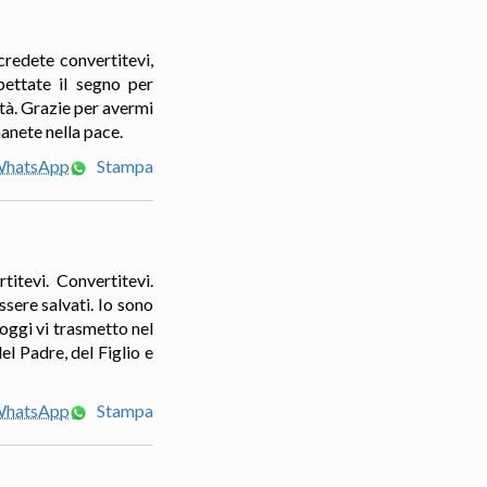
credete convertitevi,
pettate il segno per
ità. Grazie per avermi
manete nella pace.
 WhatsApp
Stampa
itevi. Convertitevi.
ssere salvati. Io sono
 oggi vi trasmetto nel
l Padre, del Figlio e
 WhatsApp
Stampa