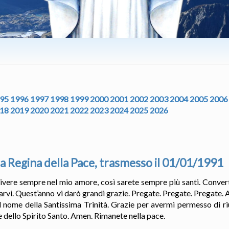
95
1996
1997
1998
1999
2000
2001
2002
2003
2004
2005
2006
18
2019
2020
2021
2022
2023
2024
2025
2026
a Regina della Pace, trasmesso il 01/01/1991
a vivere sempre nel mio amore, così sarete sempre più santi. Conver
arvi. Quest’anno vi darò grandi grazie. Pregate. Pregate. Pregate. 
 nome della Santissima Trinità. Grazie per avermi permesso di ri
e dello Spirito Santo. Amen. Rimanete nella pace.