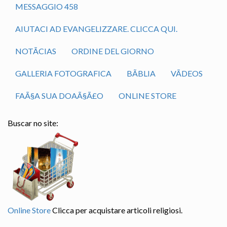
MESSAGGIO 458
AIUTACI AD EVANGELIZZARE. CLICCA QUI.
NOTÃ­CIAS
ORDINE DEL GIORNO
GALLERIA FOTOGRAFICA
BÃ­BLIA
VÃ­DEOS
FAÃ§A SUA DOAÃ§Ã£O
ONLINE STORE
Buscar no site:
Online Store
Clicca per acquistare articoli religiosi.