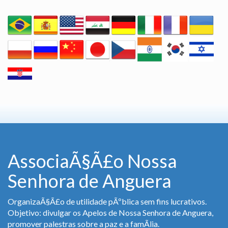
AssociaÃ§Ã£o Nossa
Senhora de Anguera
OrganizaÃ§Ã£o de utilidade pÃºblica sem fins lucrativos.
Objetivo: divulgar os Apelos de Nossa Senhora de Anguera,
promover palestras sobre a paz e a famÃ­lia.