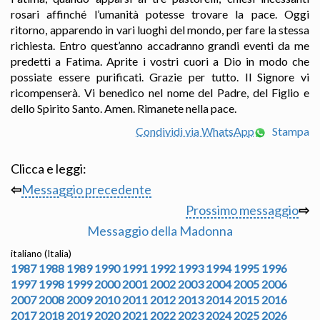
rosari affinché l’umanità potesse trovare la pace. Oggi
ritorno, apparendo in vari luoghi del mondo, per fare la stessa
richiesta. Entro quest’anno accadranno grandi eventi da me
predetti a Fatima. Aprite i vostri cuori a Dio in modo che
possiate essere purificati. Grazie per tutto. Il Signore vi
ricompenserà. Vi benedico nel nome del Padre, del Figlio e
dello Spirito Santo. Amen. Rimanete nella pace.
Condividi via WhatsApp
Stampa
Clicca e leggi:
⇦
Messaggio precedente
Prossimo messaggio
⇨
Messaggio della Madonna
italiano (Italia)
1987
1988
1989
1990
1991
1992
1993
1994
1995
1996
1997
1998
1999
2000
2001
2002
2003
2004
2005
2006
2007
2008
2009
2010
2011
2012
2013
2014
2015
2016
2017
2018
2019
2020
2021
2022
2023
2024
2025
2026