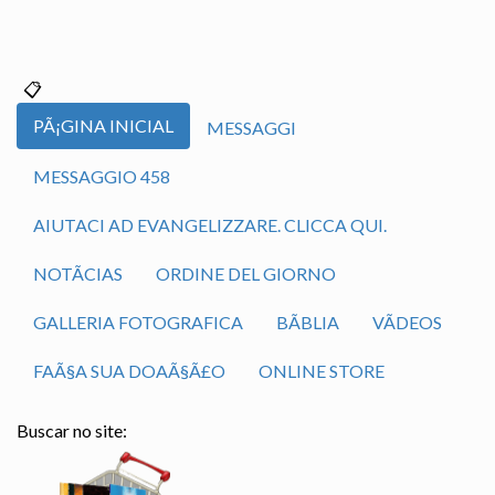
PÃ¡GINA INICIAL
MESSAGGI
MESSAGGIO 458
AIUTACI AD EVANGELIZZARE. CLICCA QUI.
NOTÃ­CIAS
ORDINE DEL GIORNO
GALLERIA FOTOGRAFICA
BÃ­BLIA
VÃ­DEOS
FAÃ§A SUA DOAÃ§Ã£O
ONLINE STORE
Buscar no site: