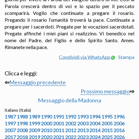
Parola crescerà dentro di voi e lo spazio per il peccato
scomparirà. Voglio che continuate a pregare il rosario.
Pregando il rosario l’umanità troverà la pace. Continuate a
pregare per i sacerdoti. Pregate per le vocazioni sacerdotali.
Pregate affinché i miei piani si realizzino. Vi benedico nel
nome del Padre, del Figlio e dello Spirito Santo. Amen.
Rimanete nella pace.
Condividi via WhatsApp
Stampa
Clicca e leggi:
⇦
Messaggio precedente
Prossimo messaggio
⇨
Messaggio della Madonna
italiano (Italia)
1987
1988
1989
1990
1991
1992
1993
1994
1995
1996
1997
1998
1999
2000
2001
2002
2003
2004
2005
2006
2007
2008
2009
2010
2011
2012
2013
2014
2015
2016
2017
2018
2019
2020
2021
2022
2023
2024
2025
2026