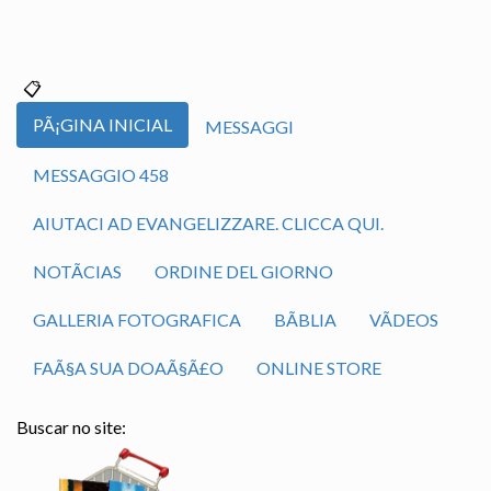
PÃ¡GINA INICIAL
MESSAGGI
MESSAGGIO 458
AIUTACI AD EVANGELIZZARE. CLICCA QUI.
NOTÃ­CIAS
ORDINE DEL GIORNO
GALLERIA FOTOGRAFICA
BÃ­BLIA
VÃ­DEOS
FAÃ§A SUA DOAÃ§Ã£O
ONLINE STORE
Buscar no site: