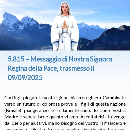
5.815 – Messaggio di Nostra Signora
Regina della Pace, trasmesso il
09/09/2025
Cari figli, piegate le vostre ginocchia in preghiera. Camminate
verso un futuro di dolorose prove e i figli di questa nazione
(Brasile) piangeranno e si lamenteranno. Io sono vostra
Madre e sapete bene quanto vi amo. AscoltateMi. Io vengo
dal Cielo per aiutarvi, ma ho bisogno del vostro "sì" sincero e
coraggioso. Dio ha fretta e quello che dovete fare non