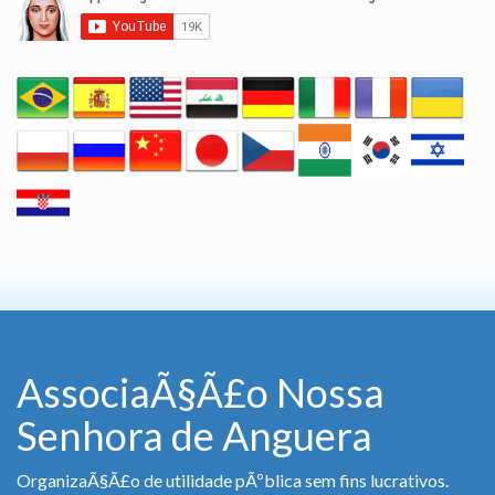
AssociaÃ§Ã£o Nossa
Senhora de Anguera
OrganizaÃ§Ã£o de utilidade pÃºblica sem fins lucrativos.