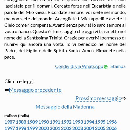
lasciatelo per il domani. Cercate forze nell'Eucaristia e nelle
parole del Mio Gesù. Ricordate sempre: voi siete nel mondo,
ma non siete del mondo. Accogliete i Miei appelli e avrete il
Cielo come ricompensa. Avanti senza paura! Io sarò sempre al
vostro fianco. Questo è il messaggio che oggi vi trasmetto nel
nome della Santissima Trinità. Grazie per averMi permesso di
riunirvi qui ancora una volta. Io vi benedico nel nome del
Padre, del Figlio e dello Spirito Santo. Amen. Rimanete nella
pace.
Condividi via WhatsApp
Stampa
Clicca e leggi:
⇦
Messaggio precedente
Prossimo messaggio
⇨
Messaggio della Madonna
italiano (Italia)
1987
1988
1989
1990
1991
1992
1993
1994
1995
1996
1997
1998
1999
2000
2001
2002
2003
2004
2005
2006