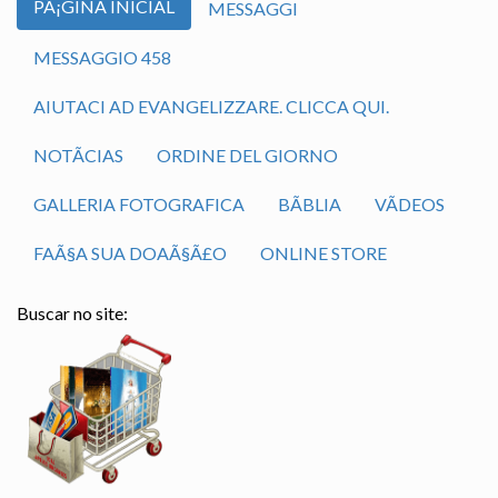
PÃ¡GINA INICIAL
MESSAGGI
MESSAGGIO 458
AIUTACI AD EVANGELIZZARE. CLICCA QUI.
NOTÃ­CIAS
ORDINE DEL GIORNO
GALLERIA FOTOGRAFICA
BÃ­BLIA
VÃ­DEOS
FAÃ§A SUA DOAÃ§Ã£O
ONLINE STORE
Buscar no site: