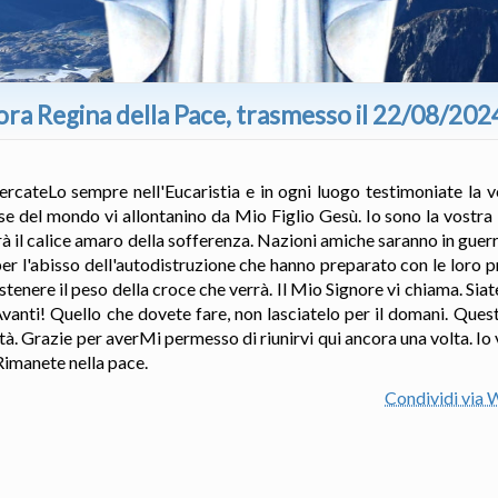
ora Regina della Pace, trasmesso il 22/08/202
CercateLo sempre nell'Eucaristia e in ogni luogo testimoniate la v
cose del mondo vi allontanino da Mio Figlio Gesù. Io sono la vost
rà il calice amaro della sofferenza. Nazioni amiche saranno in guerra
r l'abisso dell'autodistruzione che hanno preparato con le loro p
enere il peso della croce che verrà. Il Mio Signore vi chiama. Siate 
. Avanti! Quello che dovete fare, non lasciatelo per il domani. Que
tà. Grazie per averMi permesso di riunirvi qui ancora una volta. Io
 Rimanete nella pace.
Condividi via