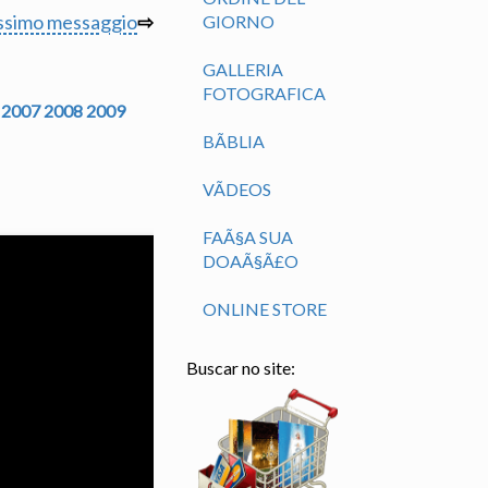
ssimo messaggio
⇨
GIORNO
GALLERIA
FOTOGRAFICA
2007
2008
2009
BÃ­BLIA
VÃ­DEOS
FAÃ§A SUA
DOAÃ§Ã£O
ONLINE STORE
Buscar no site: