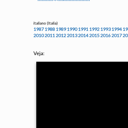
italiano (Italia)
1987
1988
1989
1990
1991
1992
1993
1994
19
2010
2011
2012
2013
2014
2015
2016
2017
20
Veja: