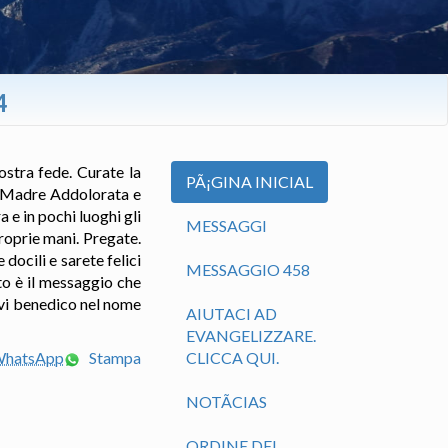
4
ostra fede. Curate la
PÃ¡GINA INICIAL
ra Madre Addolorata e
 e in pochi luoghi gli
MESSAGGI
roprie mani. Pregate.
docili e sarete felici
MESSAGGIO 458
sto è il messaggio che
 vi benedico nel nome
AIUTACI AD
EVANGELIZZARE.
 WhatsApp
Stampa
CLICCA QUI.
NOTÃ­CIAS
ORDINE DEL