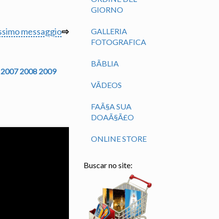
GIORNO
ssimo messaggio
⇨
GALLERIA
FOTOGRAFICA
BÃ­BLIA
2007
2008
2009
VÃ­DEOS
FAÃ§A SUA
DOAÃ§Ã£O
ONLINE STORE
Buscar no site: