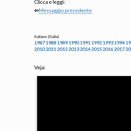
Clicca e leggi:
⇦
Messaggio precedente
italiano (Italia)
1987
1988
1989
1990
1991
1992
1993
1994
19
2010
2011
2012
2013
2014
2015
2016
2017
20
Veja: