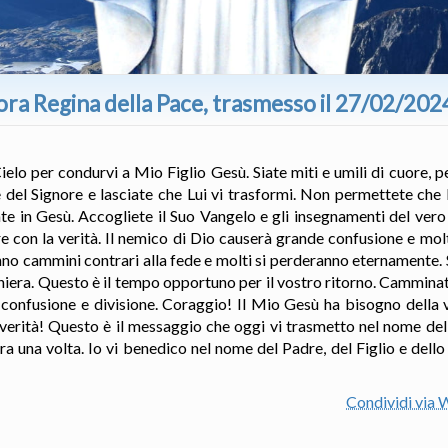
ora Regina della Pace, trasmesso il 27/02/202
Cielo per condurvi a Mio Figlio Gesù. Siate miti e umili di cuore, 
e del Signore e lasciate che Lui vi trasformi. Non permettete che
te in Gesù. Accogliete il Suo Vangelo e gli insegnamenti del ver
con la verità. Il nemico di Dio causerà grande confusione e mol
anno cammini contrari alla fede e molti si perderanno eternamente. 
ghiera. Questo è il tempo opportuno per il vostro ritorno. Camminat
 confusione e divisione. Coraggio! Il Mio Gesù ha bisogno della
 verità! Questo è il messaggio che oggi vi trasmetto nel nome dell
a una volta. Io vi benedico nel nome del Padre, del Figlio e dello
Condividi via