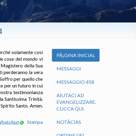
4
perché solamente così
PÃ¡GINA INICIAL
 le cose del mondo vi
o Magistero della Sua
MESSAGGI
ti perderanno la vera
Soffro per quello che
MESSAGGIO 458
e per un futuro in cui
 vostra testimonianza
AIUTACI AD
a Santissima Trinità.
EVANGELIZZARE.
 Spirito Santo. Amen.
CLICCA QUI.
 WhatsApp
Stampa
NOTÃ­CIAS
ORDINE DEL