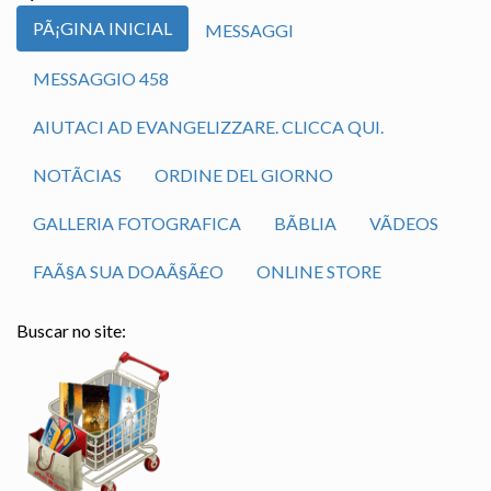
PÃ¡GINA INICIAL
MESSAGGI
MESSAGGIO 458
AIUTACI AD EVANGELIZZARE. CLICCA QUI.
NOTÃ­CIAS
ORDINE DEL GIORNO
GALLERIA FOTOGRAFICA
BÃ­BLIA
VÃ­DEOS
FAÃ§A SUA DOAÃ§Ã£O
ONLINE STORE
Buscar no site: