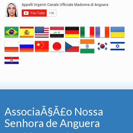
AssociaÃ§Ã£o Nossa
Senhora de Anguera