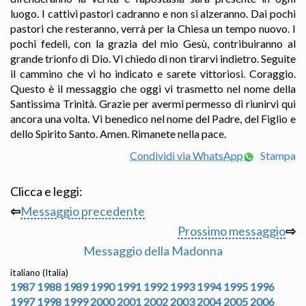
luogo. I cattivi pastori cadranno e non si alzeranno. Dai pochi
pastori che resteranno, verrà per la Chiesa un tempo nuovo. I
pochi fedeli, con la grazia del mio Gesù, contribuiranno al
grande trionfo di Dio. Vi chiedo di non tirarvi indietro. Seguite
il cammino che vi ho indicato e sarete vittoriosi. Coraggio.
Questo è il messaggio che oggi vi trasmetto nel nome della
Santissima Trinità. Grazie per avermi permesso di riunirvi qui
ancora una volta. Vi benedico nel nome del Padre, del Figlio e
dello Spirito Santo. Amen. Rimanete nella pace.
Condividi via WhatsApp
Stampa
Clicca e leggi:
⇦
Messaggio precedente
Prossimo messaggio
⇨
Messaggio della Madonna
italiano (Italia)
1987
1988
1989
1990
1991
1992
1993
1994
1995
1996
1997
1998
1999
2000
2001
2002
2003
2004
2005
2006