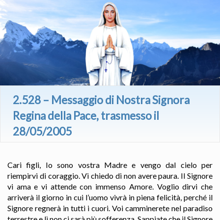
2.528 – Messaggio di Nostra Signora
Regina della Pace, trasmesso il
28/05/2005
Cari figli, Io sono vostra Madre e vengo dal cielo per
riempirvi di coraggio. Vi chiedo di non avere paura. Il Signore
vi ama e vi attende con immenso Amore. Voglio dirvi che
arriverà il giorno in cui l’uomo vivrà in piena felicità, perché il
Signore regnerà in tutti i cuori. Voi camminerete nel paradiso
terrestre e lì non ci sarà più sofferenza. Sappiate che il Signore