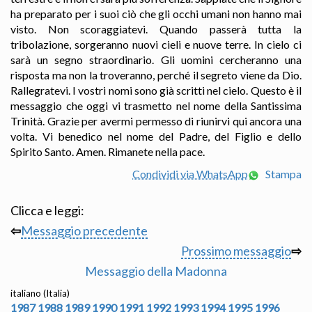
ha preparato per i suoi ciò che gli occhi umani non hanno mai
visto. Non scoraggiatevi. Quando passerà tutta la
tribolazione, sorgeranno nuovi cieli e nuove terre. In cielo ci
sarà un segno straordinario. Gli uomini cercheranno una
risposta ma non la troveranno, perché il segreto viene da Dio.
Rallegratevi. I vostri nomi sono già scritti nel cielo. Questo è il
messaggio che oggi vi trasmetto nel nome della Santissima
Trinità. Grazie per avermi permesso di riunirvi qui ancora una
volta. Vi benedico nel nome del Padre, del Figlio e dello
Spirito Santo. Amen. Rimanete nella pace.
Condividi via WhatsApp
Stampa
Clicca e leggi:
⇦
Messaggio precedente
Prossimo messaggio
⇨
Messaggio della Madonna
italiano (Italia)
1987
1988
1989
1990
1991
1992
1993
1994
1995
1996