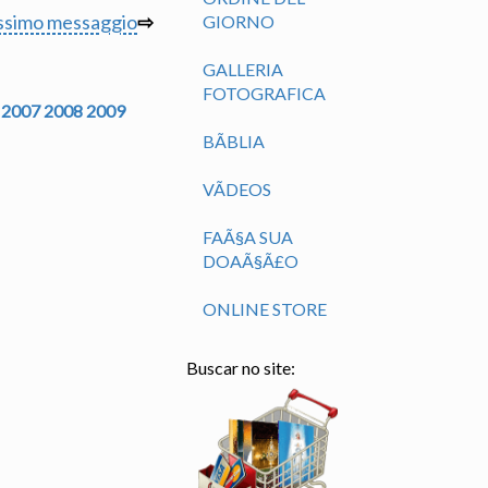
ssimo messaggio
⇨
GIORNO
GALLERIA
FOTOGRAFICA
2007
2008
2009
BÃ­BLIA
VÃ­DEOS
FAÃ§A SUA
DOAÃ§Ã£O
ONLINE STORE
Buscar no site: