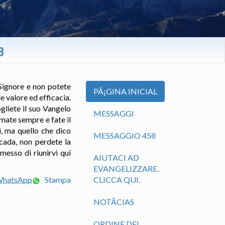
3
 Signore e non potete
PÃ¡GINA INICIAL
e valore ed efficacia.
gliete il suo Vangelo
MESSAGGI
Amate sempre e fate il
i, ma quello che dico
MESSAGGIO 458
cada, non perdete la
messo di riunirvi qui
AIUTACI AD
EVANGELIZZARE.
 WhatsApp
Stampa
CLICCA QUI.
NOTÃ­CIAS
ORDINE DEL