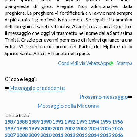
piangereste di gioia. Pregate. Non allontanatevi dalla
preghiera. La preghiera vi fortificherà e vi avvicinerà sempre
di più a mio Figlio Gesù. Non temete. Se seguite il cammino
della preghiera sarete vittoriosi. Avanti senza paura. Questo è
il messaggio che oggi vi trasmetto nel nome della Santissima
Trinità. Grazie per avermi permesso di riunirvi qui ancora una
volta. Vi benedico nel nome del Padre, del Figlio e dello
Spirito Santo. Amen. Rimanete nella pace.
Condividi via WhatsApp
Stampa
Clicca e leggi:
⇦
Messaggio precedente
Prossimo messaggio
⇨
Messaggio della Madonna
italiano (Italia)
1987
1988
1989
1990
1991
1992
1993
1994
1995
1996
1997
1998
1999
2000
2001
2002
2003
2004
2005
2006
2007
2008
2009
2010
2011
2012
2013
2014
2015
2016