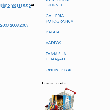
ssimo messaggio
⇨
GIORNO
GALLERIA
FOTOGRAFICA
2007
2008
2009
BÃ­BLIA
VÃ­DEOS
FAÃ§A SUA
DOAÃ§Ã£O
ONLINE STORE
Buscar no site: