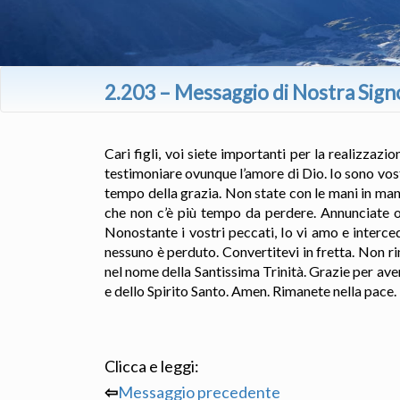
2.203 – Messaggio di Nostra Sign
Cari figli, voi siete importanti per la realizzazio
testimoniare ovunque l’amore di Dio. Io sono vostr
tempo della grazia. Non state con le mani in mano.
che non c’è più tempo da perdere. Annunciate ov
Nonostante i vostri peccati, Io vi amo e interc
nessuno è perduto. Convertitevi in fretta. Non 
nel nome della Santissima Trinità. Grazie per ave
e dello Spirito Santo. Amen. Rimanete nella pace.
Clicca e leggi:
⇦
Messaggio precedente