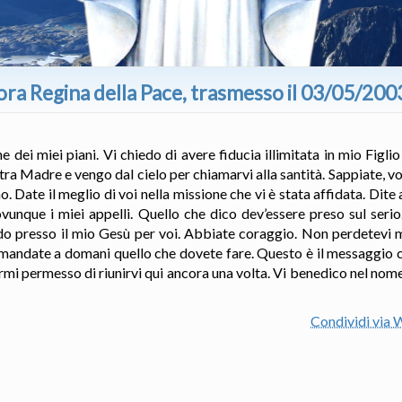
ora Regina della Pace, trasmesso il 03/05/200
ne dei miei piani. Vi chiedo di avere fiducia illimitata in mio Figli
a Madre e vengo dal cielo per chiamarvi alla santità. Sappiate, voi 
 Date il meglio di voi nella missione che vi è stata affidata. Dite a
unque i miei appelli. Quello che dico dev’essere preso sul seri
edo presso il mio Gesù per voi. Abbiate coraggio. Non perdetevi 
rimandate a domani quello che dovete fare. Questo è il messaggio 
rmi permesso di riunirvi qui ancora una volta. Vi benedico nel nome
Condividi via