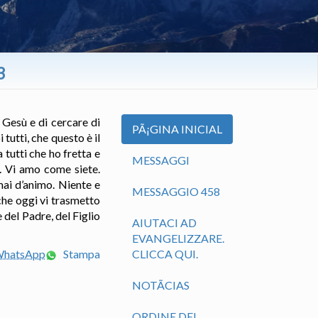
3
o Gesù e di cercare di
PÃ¡GINA INICIAL
tutti, che questo è il
 tutti che ho fretta e
MESSAGGI
o. Vi amo come siete.
mai d’animo. Niente e
MESSAGGIO 458
che oggi vi trasmetto
 del Padre, del Figlio
AIUTACI AD
EVANGELIZZARE.
 WhatsApp
Stampa
CLICCA QUI.
NOTÃ­CIAS
ORDINE DEL