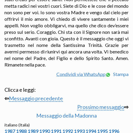
metta radici nei vostri cuori. Siete di Dio e le cose del mondo
non sono per voi. Io sono vostra Madre e vengo dal cielo per
offrirvi il mio amore. Vi chiedo di vivere santamente i miei
appelli. Non voglio obbligarvi, ma quello che dico dev’essere
preso sul serio. Coraggio. Chi sta con il Signore non sarà mai
sconfitto. Avanti con gioia. Questo è il messaggio che oggi vi
trasmetto nel nome della Santissima Trinità. Grazie per
avermi permesso di riunirvi qui ancora una volta. Vi benedico
nel nome del Padre, del Figlio e dello Spirito Santo. Amen.
Rimanete nella pace.
Condividi via WhatsApp
Stampa
Clicca e leggi:
⇦
Messaggio precedente
Prossimo messaggio
⇨
Messaggio della Madonna
italiano (Italia)
1987
1988
1989
1990
1991
1992
1993
1994
1995
1996