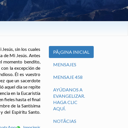
 Jesús, sin los cuales
PÃ¡GINA INICIAL
da de Mi Jesús. Antes
uel momento bendito,
MENSAJES
 con la excepción de
dioso. Él es vuestro
MENSAJE 458
vez que un sacerdote
ó aquel día se repite
AYÚDANOS A
encia en la Eucaristía
EVANGELIZAR.
 fieles hasta el final
HAGA CLIC
ombre de la Santísima
AQUÍ.
 del Espíritu Santo.
NOTÃ­CIAS
WhatsApp
Imprimir