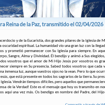
a Reina de la Paz, transmitido el 02/04/2026
acerdocio y de la Eucaristía, dos grandes pilares de la Iglesia de Mi
 oscuridad espiritual. La humanidad vio una gran luz con la llega
idos y prometió permanecer con Su Iglesia para siempre. En aq
po, Sangre, Alma y Divinidad. Él bendijo y animó a Sus elegidos,
dos vosotros que el amor de Mi Hijo Jesús por vosotros es gran
anecer siempre en Su presencia. Sabed todos vosotros que cada 
na inmensa luz, aunque vuestros ojos no la vean. Pero lo que ocurri
sús, que está presente en todos los sagrarios de la tierra. Su pres
Iglesia. Vendrán tiempos difíciles, pero aquellos que permanecieren
fensa de la Verdad! Este es el mensaje que hoy os transmito en n
os aquí una vez más. Os bendigo en nombre del Padre, del Hijo y
Compartir a través de 