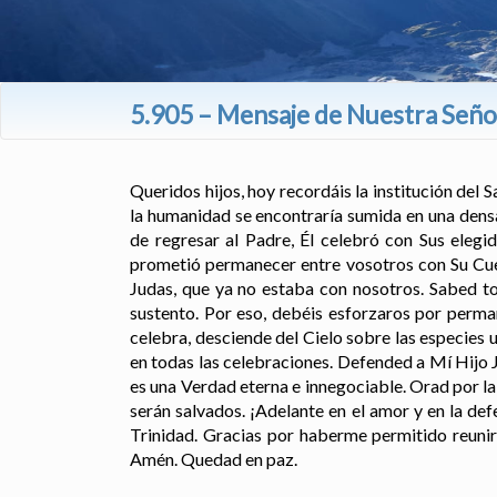
5.905 – Mensaje de Nuestra Señor
Queridos hijos, hoy recordáis la institución del S
la humanidad se encontraría sumida en una densa
de regresar al Padre, Él celebró con Sus eleg
prometió permanecer entre vosotros con Su Cuer
Judas, que ya no estaba con nosotros. Sabed to
sustento. Por eso, debéis esforzaros por perm
celebra, desciende del Cielo sobre las especies u
en todas las celebraciones. Defended a Mí Hijo Je
es una Verdad eterna e innegociable. Orad por la 
serán salvados. ¡Adelante en el amor y en la de
Trinidad. Gracias por haberme permitido reunir
Amén. Quedad en paz.