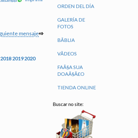
ORDEN DEL DÍA
GALERÍA DE
FOTOS
iguiente mensaje
⇨
BÃ­BLIA
VÃ­DEOS
2018
2019
2020
FAÃ§A SUA
DOAÃ§Ã£O
TIENDA ONLINE
Buscar no site: