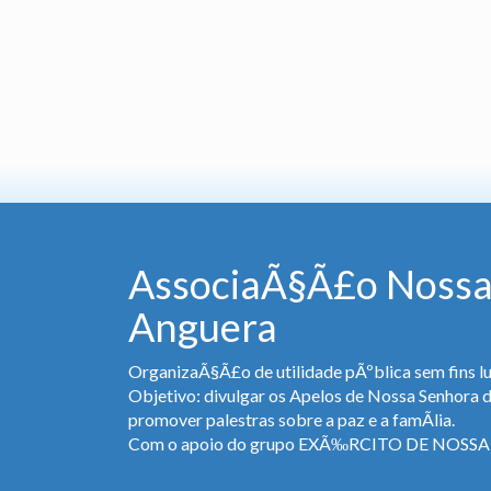
AssociaÃ§Ã£o Nossa
Anguera
OrganizaÃ§Ã£o de utilidade pÃºblica sem fins lu
Objetivo: divulgar os Apelos de Nossa Senhora 
promover palestras sobre a paz e a famÃ­lia.
Com o apoio do grupo EXÃ‰RCITO DE NOS