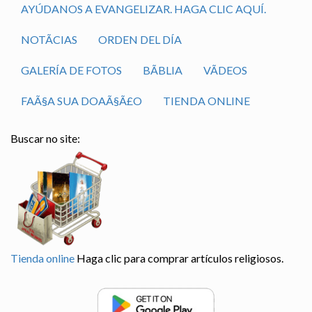
AYÚDANOS A EVANGELIZAR. HAGA CLIC AQUÍ.
NOTÃ­CIAS
ORDEN DEL DÍA
GALERÍA DE FOTOS
BÃ­BLIA
VÃ­DEOS
FAÃ§A SUA DOAÃ§Ã£O
TIENDA ONLINE
Buscar no site:
Tienda online
Haga clic para comprar artículos religiosos.