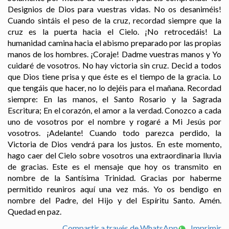
Designios de Dios para vuestras vidas. No os desaniméis!
Cuando sintáis el peso de la cruz, recordad siempre que la
cruz es la puerta hacia el Cielo. ¡No retrocedáis! La
humanidad camina hacia el abismo preparado por las propias
manos de los hombres. ¡Coraje! Dadme vuestras manos y Yo
cuidaré de vosotros. No hay victoria sin cruz. Decid a todos
que Dios tiene prisa y que éste es el tiempo de la gracia. Lo
que tengáis que hacer, no lo dejéis para el mañana. Recordad
siempre: En las manos, el Santo Rosario y la Sagrada
Escritura; En el corazón, el amor a la verdad. Conozco a cada
uno de vosotros por el nombre y rogaré a Mi Jesús por
vosotros. ¡Adelante! Cuando todo parezca perdido, la
Victoria de Dios vendrá para los justos. En este momento,
hago caer del Cielo sobre vosotros una extraordinaria lluvia
de gracias. Este es el mensaje que hoy os transmito en
nombre de la Santísima Trinidad. Gracias por haberme
permitido reuniros aquí una vez más. Yo os bendigo en
nombre del Padre, del Hijo y del Espíritu Santo. Amén.
Quedad en paz.
Compartir a través de WhatsApp
Imprimir