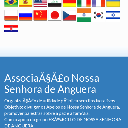
AssociaÃ§Ã£o Nossa
Senhora de Anguera
OrganizaÃ§Ã£o de utilidade pÃºblica sem fins lucrativos.
Objetivo: divulgar os Apelos de Nossa Senhora de Anguera,
promover palestras sobre a paz e a famÃ­lia.
Com o apoio do grupo EXÃ‰RCITO DE NOSSA SENHORA
DE ANGUERA