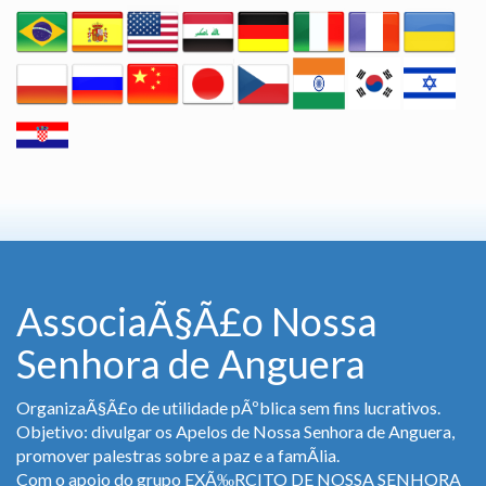
AssociaÃ§Ã£o Nossa
Senhora de Anguera
OrganizaÃ§Ã£o de utilidade pÃºblica sem fins lucrativos.
Objetivo: divulgar os Apelos de Nossa Senhora de Anguera,
promover palestras sobre a paz e a famÃ­lia.
Com o apoio do grupo EXÃ‰RCITO DE NOSSA SENHORA