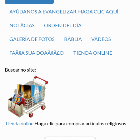
AYÚDANOS A EVANGELIZAR. HAGA CLIC AQUÍ.
NOTÃ­CIAS
ORDEN DEL DÍA
GALERÍA DE FOTOS
BÃ­BLIA
VÃ­DEOS
FAÃ§A SUA DOAÃ§Ã£O
TIENDA ONLINE
Buscar no site:
Tienda online
Haga clic para comprar artículos religiosos.