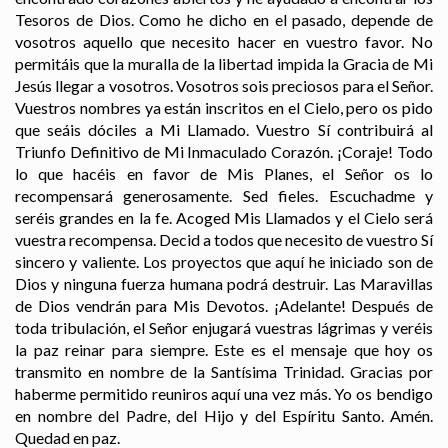
Tesoros de Dios. Como he dicho en el pasado, depende de
vosotros aquello que necesito hacer en vuestro favor. No
permitáis que la muralla de la libertad impida la Gracia de Mi
Jesús llegar a vosotros. Vosotros sois preciosos para el Señor.
Vuestros nombres ya están inscritos en el Cielo, pero os pido
que seáis dóciles a Mi Llamado. Vuestro Sí contribuirá al
Triunfo Definitivo de Mi Inmaculado Corazón. ¡Coraje! Todo
lo que hacéis en favor de Mis Planes, el Señor os lo
recompensará generosamente. Sed fieles. Escuchadme y
seréis grandes en la fe. Acoged Mis Llamados y el Cielo será
vuestra recompensa. Decid a todos que necesito de vuestro Sí
sincero y valiente. Los proyectos que aquí he iniciado son de
Dios y ninguna fuerza humana podrá destruir. Las Maravillas
de Dios vendrán para Mis Devotos. ¡Adelante! Después de
toda tribulación, el Señor enjugará vuestras lágrimas y veréis
la paz reinar para siempre. Este es el mensaje que hoy os
transmito en nombre de la Santísima Trinidad. Gracias por
haberme permitido reuniros aquí una vez más. Yo os bendigo
en nombre del Padre, del Hijo y del Espíritu Santo. Amén.
Quedad en paz.