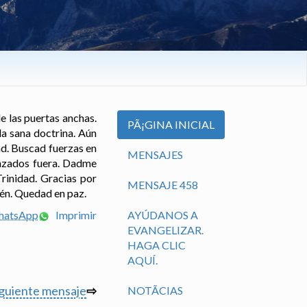
e las puertas anchas.
PÃ¡GINA INICIAL
la sana doctrina. Aún
ad. Buscad fuerzas en
MENSAJES
anzados fuera. Dadme
rinidad. Gracias por
MENSAJE 458
mén. Quedad en paz.
WhatsApp
Imprimir
AYÚDANOS A
EVANGELIZAR.
HAGA CLIC
AQUÍ.
iguiente mensaje
⇨
NOTÃ­CIAS