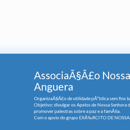
AssociaÃ§Ã£o Nossa
Anguera
OrganizaÃ§Ã£o de utilidade pÃºblica sem fins lu
Objetivo: divulgar os Apelos de Nossa Senhora 
promover palestras sobre a paz e a famÃ­lia.
Com o apoio do grupo EXÃ‰RCITO DE NOS