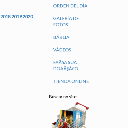
ORDEN DEL DÍA
2018
2019
2020
GALERÍA DE
FOTOS
BÃ­BLIA
VÃ­DEOS
FAÃ§A SUA
DOAÃ§Ã£O
TIENDA ONLINE
Buscar no site: