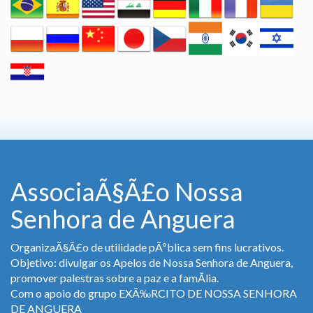
AssociaÃ§Ã£o Nossa
Senhora de Anguera
OrganizaÃ§Ã£o de utilidade pÃºblica sem fins lucrativos.
Objetivo: divulgar os Apelos de Nossa Senhora de Anguera,
promover palestras sobre a paz e a famÃ­lia.
Com o apoio do grupo EXÃ‰RCITO DE NOSSA SENHORA
DE ANGUERA