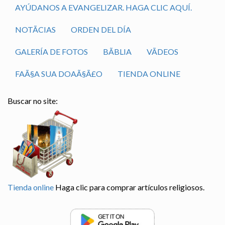
AYÚDANOS A EVANGELIZAR. HAGA CLIC AQUÍ.
NOTÃ­CIAS
ORDEN DEL DÍA
GALERÍA DE FOTOS
BÃ­BLIA
VÃ­DEOS
FAÃ§A SUA DOAÃ§Ã£O
TIENDA ONLINE
Buscar no site:
Tienda online
Haga clic para comprar artículos religiosos.