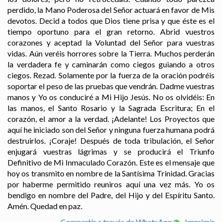
perdido, la Mano Poderosa del Señor actuará en favor de Mis
devotos. Decid a todos que Dios tiene prisa y que éste es el
tiempo oportuno para el gran retorno. Abrid vuestros
corazones y aceptad la Voluntad del Señor para vuestras
vidas. Aún veréis horrores sobre la Tierra. Muchos perderán
la verdadera fe y caminarán como ciegos guiando a otros
ciegos. Rezad. Solamente por la fuerza de la oración podréis
soportar el peso de las pruebas que vendrán. Dadme vuestras
manos y Yo os conduciré a Mi Hijo Jesús. No os olvidéis: En
las manos, el Santo Rosario y la Sagrada Escritura; En el
corazón, el amor a la verdad. ¡Adelante! Los Proyectos que
aquí he iniciado son del Señor y ninguna fuerza humana podrá
destruirlos. ¡Coraje! Después de toda tribulación, el Señor
enjugará vuestras lágrimas y se producirá el Triunfo
Definitivo de Mi Inmaculado Corazón. Este es el mensaje que
hoy os transmito en nombre de la Santísima Trinidad. Gracias
por haberme permitido reuniros aquí una vez más. Yo os
bendigo en nombre del Padre, del Hijo y del Espíritu Santo.
Amén. Quedad en paz.
Compartir a través de WhatsApp
Imprimir