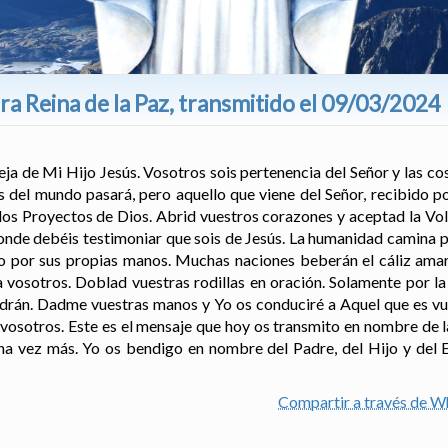
a Reina de la Paz, transmitido el 09/03/2024
leja de Mi Hijo Jesús. Vosotros sois pertenencia del Señor y las c
 del mundo pasará, pero aquello que viene del Señor, recibido p
los Proyectos de Dios. Abrid vuestros corazones y aceptad la Vol
donde debéis testimoniar que sois de Jesús. La humanidad camina p
 por sus propias manos. Muchas naciones beberán el cáliz amar
 vosotros. Doblad vuestras rodillas en oración. Solamente por la
ndrán. Dadme vuestras manos y Yo os conduciré a Aquel que es v
vosotros. Este es el mensaje que hoy os transmito en nombre de l
a vez más. Yo os bendigo en nombre del Padre, del Hijo y del E
Compartir a través de 