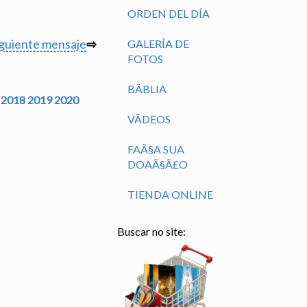
ORDEN DEL DÍA
iguiente mensaje
⇨
GALERÍA DE
FOTOS
BÃ­BLIA
2018
2019
2020
VÃ­DEOS
FAÃ§A SUA
DOAÃ§Ã£O
TIENDA ONLINE
Buscar no site: