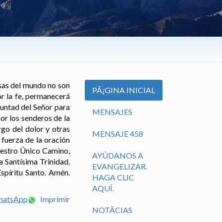
osas del mundo no son
PÃ¡GINA INICIAL
or la fe, permanecerá
untad del Señor para
MENSAJES
or los senderos de la
go del dolor y otras
MENSAJE 458
 fuerza de la oración
uestro Único Camino,
AYÚDANOS A
a Santísima Trinidad.
EVANGELIZAR.
spíritu Santo. Amén.
HAGA CLIC
AQUÍ.
WhatsApp
Imprimir
NOTÃ­CIAS