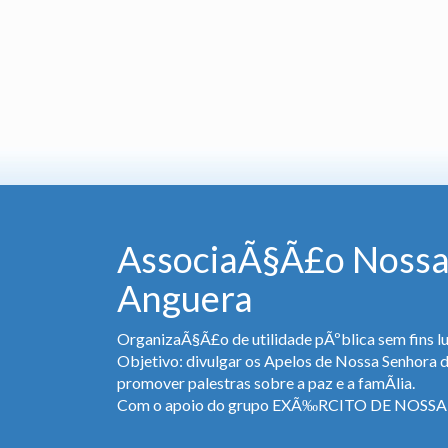
AssociaÃ§Ã£o Nossa
Anguera
OrganizaÃ§Ã£o de utilidade pÃºblica sem fins lu
Objetivo: divulgar os Apelos de Nossa Senhora 
promover palestras sobre a paz e a famÃ­lia.
Com o apoio do grupo EXÃ‰RCITO DE NOS