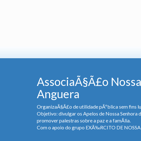
AssociaÃ§Ã£o Nossa
Anguera
OrganizaÃ§Ã£o de utilidade pÃºblica sem fins lu
Objetivo: divulgar os Apelos de Nossa Senhora 
promover palestras sobre a paz e a famÃ­lia.
Com o apoio do grupo EXÃ‰RCITO DE NOS