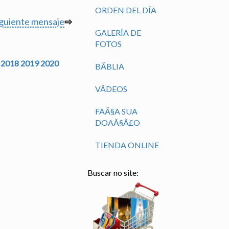
ORDEN DEL DÍA
iguiente mensaje
⇨
GALERÍA DE
FOTOS
2018
2019
2020
BÃ­BLIA
VÃ­DEOS
FAÃ§A SUA
DOAÃ§Ã£O
TIENDA ONLINE
Buscar no site: