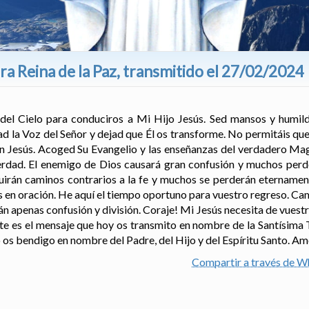
a Reina de la Paz, transmitido el 27/02/2024
del Cielo para conduciros a Mi Hijo Jesús. Sed mansos y humil
ad la Voz del Señor y dejad que Él os transforme. No permitáis qu
en Jesús. Acoged Su Evangelio y las enseñanzas del verdadero Magi
rdad. El enemigo de Dios causará gran confusión y muchos perde
rán caminos contrarios a la fe y muchos se perderán eternament
s en oración. He aquí el tiempo oportuno para vuestro regreso. Cam
n apenas confusión y división. Coraje! Mi Jesús necesita de vuest
ste es el mensaje que hoy os transmito en nombre de la Santísima 
 os bendigo en nombre del Padre, del Hijo y del Espíritu Santo. A
Compartir a través de 