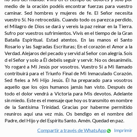
medio de la oración podéis encontrar fuerzas para vuestro
caminar. Sed hombres y mujeres de fe. El Señor necesita
vuestro Sí. No retrocedáis. Cuando todo os parezca perdido,
el Milagro de Dios se dará y vereis la paz reinar en la Tierra.
Sufro por vuestros sufrimientos. Vivís en el tiempo de la Gran
Batalla Espiritual. Estad atentos. En las manos el Santo
Rosario y las Sagradas Escrituras; En el corazón el Amor a la
Verdad. Alejaros del pecado y servid al Señor con alegría. Sois
d el Señor y solo a Él debéis seguir y servir. No os desaniméis.
Yo rogaré a Mi Jesús por vosotros. Vuestro Sí a Mi llamado
contribuirá para el Triunfo Final de Mi Inmaculado Corazón.
Sed fieles a Mi Hijo Jesús. Él ha preparado para vosotros
aquello que los ojos humanos jamás han visto. Después de
todo el dolor vendrá a Victoria para Mis devotos. Adelante
sin miedo. Este es el mensaje que hoy os transmito en nombre
de la Santísima Trinidad. Gracias por haberme permitido
reuniros aquí una vez más. Os bendigo en el nombre del
Padre, del Hijo y del Espíritu Santo. Amén. Quedad en paz.
Compartir a través de WhatsApp
Imprimir