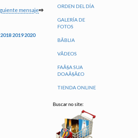
ORDEN DEL DÍA
iguiente mensaje
⇨
GALERÍA DE
FOTOS
2018
2019
2020
BÃ­BLIA
VÃ­DEOS
FAÃ§A SUA
DOAÃ§Ã£O
TIENDA ONLINE
Buscar no site: