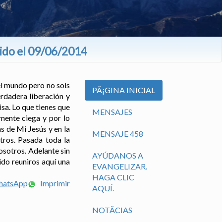
tido el 09/06/2014
el mundo pero no sois
PÃ¡GINA INICIAL
rdadera liberación y
isa. Lo que tienes que
MENSAJES
mente ciega y por lo
s de Mi Jesús y en la
MENSAJE 458
tros. Pasada toda la
vosotros. Adelante sin
AYÚDANOS A
do reuniros aquí una
EVANGELIZAR.
HAGA CLIC
WhatsApp
Imprimir
AQUÍ.
NOTÃ­CIAS