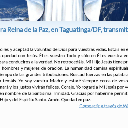
a Reina de la Paz, en Taguatinga/DF, transmi
ciles y aceptad la voluntad de Dios para vuestras vidas. Estáis en 
 quedad con Jesús. Él es vuestro Todo y sólo en Él es vuestra ve
para conduciros a la verdad. No retrocedáis. Mi Hijo Jesús tiene pr
s hombres y mujeres de oración. La humanidad camina espiritual
tiempo de las grandes tribulaciones. Buscad fuerzas en las palabra
 No temáis. Yo soy vuestra Madre y estaré siempre cerca de voso
nará y los justos vivirán felices. Coraje. Yo rogaré a Mi Jesús por 
 en nombre de la Santísima Trinidad. Gracias por haberme permiti
Hijo y del Espíritu Santo. Amén. Quedad en paz.
Compartir a través de 