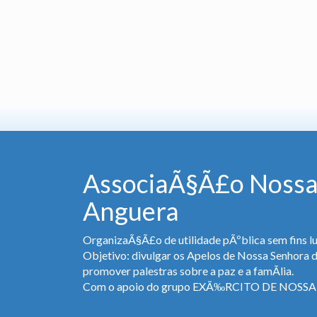
AssociaÃ§Ã£o Nossa
Anguera
OrganizaÃ§Ã£o de utilidade pÃºblica sem fins lu
Objetivo: divulgar os Apelos de Nossa Senhora 
promover palestras sobre a paz e a famÃ­lia.
Com o apoio do grupo EXÃ‰RCITO DE NOS