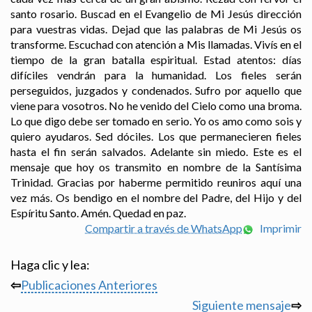
santo rosario. Buscad en el Evangelio de Mi Jesús dirección
para vuestras vidas. Dejad que las palabras de Mi Jesús os
transforme. Escuchad con atención a Mis llamadas. Vivís en el
tiempo de la gran batalla espiritual. Estad atentos: días
difíciles vendrán para la humanidad. Los fieles serán
perseguidos, juzgados y condenados. Sufro por aquello que
viene para vosotros. No he venido del Cielo como una broma.
Lo que digo debe ser tomado en serio. Yo os amo como sois y
quiero ayudaros. Sed dóciles. Los que permanecieren fieles
hasta el fin serán salvados. Adelante sin miedo. Este es el
mensaje que hoy os transmito en nombre de la Santísima
Trinidad. Gracias por haberme permitido reuniros aquí una
vez más. Os bendigo en el nombre del Padre, del Hijo y del
Espíritu Santo. Amén. Quedad en paz.
Compartir a través de WhatsApp
Imprimir
Haga clic y lea:
⇦
Publicaciones Anteriores
Siguiente mensaje
⇨