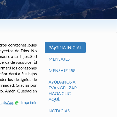
stros corazones, pues
PÃ¡GINA INICIAL
royectos de Dios. No
adre a sus hijos. Sed
MENSAJES
cerca de vosotros. Él
formará los corazones
MENSAJE 458
eñor dará a Sus hijos
der los designios de
AYÚDANOS A
Trinidad. Gracias por
EVANGELIZAR.
nto. Amén. Quedad en
HAGA CLIC
AQUÍ.
WhatsApp
Imprimir
NOTÃ­CIAS