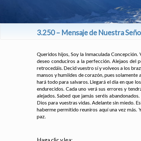
3.250 – Mensaje de Nuestra Seño
Queridos hijos, Soy la Inmaculada Concepción. V
deseo conduciros a la perfección. Alejaos del 
retrocedáis. Decid vuestro sí y volveos a los br
mansos y humildes de corazón, pues solamente as
hará todo para salvaros. Llegará el día en que 
endurecidos. Cada uno verá sus errores y tendrá
alejados. Sabed que jamás seréis abandonados. 
Dios para vuestras vidas. Adelante sin miedo. E
haberme permitido reuniros aquí una vez más. Y
paz.
Haga clic y lea: