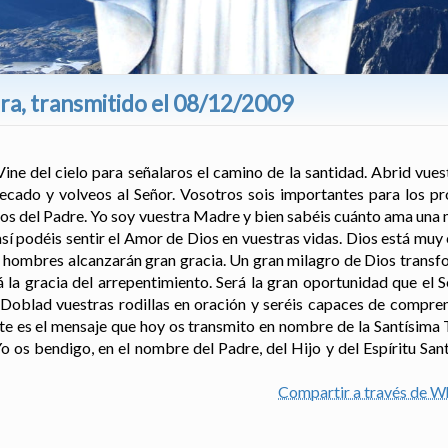
ra, transmitido el 08/12/2009
ine del cielo para señalaros el camino de la santidad. Abrid vue
pecado y volveos al Señor. Vosotros sois importantes para los p
azos del Padre. Yo soy vuestra Madre y bien sabéis cuánto ama una m
í podéis sentir el Amor de Dios en vuestras vidas. Dios está muy 
los hombres alcanzarán gran gracia. Un gran milagro de Dios trans
 la gracia del arrepentimiento. Será la gran oportunidad que el S
Doblad vuestras rodillas en oración y seréis capaces de compren
ste es el mensaje que hoy os transmito en nombre de la Santísima 
o os bendigo, en el nombre del Padre, del Hijo y del Espíritu Sa
Compartir a través de 