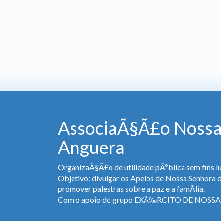
AssociaÃ§Ã£o Nossa
Anguera
OrganizaÃ§Ã£o de utilidade pÃºblica sem fins lu
Objetivo: divulgar os Apelos de Nossa Senhora 
promover palestras sobre a paz e a famÃ­lia.
Com o apoio do grupo EXÃ‰RCITO DE NOS