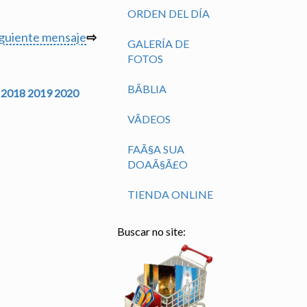
ORDEN DEL DÍA
iguiente mensaje
⇨
GALERÍA DE
FOTOS
BÃ­BLIA
2018
2019
2020
VÃ­DEOS
FAÃ§A SUA
DOAÃ§Ã£O
TIENDA ONLINE
Buscar no site: