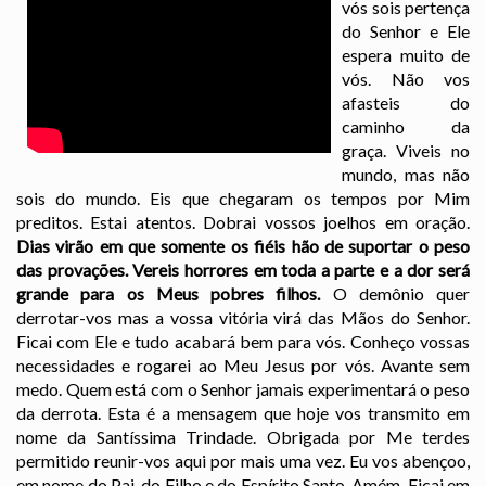
vós sois pertença
do Senhor e Ele
espera muito de
vós. Não vos
afasteis do
caminho da
graça. Viveis no
mundo, mas não
sois do mundo. Eis que chegaram os tempos por Mim
preditos. Estai atentos. Dobrai vossos joelhos em oração.
Dias virão em que somente os fiéis hão de suportar o peso
das provações. Vereis horrores em toda a parte e a dor será
grande para os Meus pobres filhos.
O demônio quer
derrotar-vos mas a vossa vitória virá das Mãos do Senhor.
Ficai com Ele e tudo acabará bem para vós. Conheço vossas
necessidades e rogarei ao Meu Jesus por vós. Avante sem
medo. Quem está com o Senhor jamais experimentará o peso
da derrota. Esta é a mensagem que hoje vos transmito em
nome da Santíssima Trindade. Obrigada por Me terdes
permitido reunir-vos aqui por mais uma vez. Eu vos abençoo,
em nome do Pai, do Filho e do Espírito Santo. Amém. Ficai em