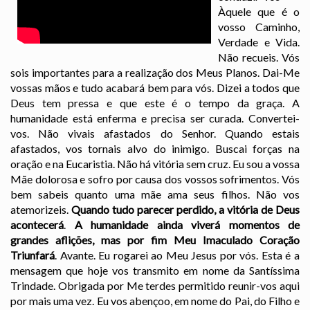
Àquele que é o
vosso Caminho,
Verdade e Vida.
Não recueis. Vós
sois importantes para a realização dos Meus Planos. Dai-Me
vossas mãos e tudo acabará bem para vós. Dizei a todos que
Deus tem pressa e que este é o tempo da graça. A
humanidade está enferma e precisa ser curada. Convertei-
vos. Não vivais afastados do Senhor. Quando estais
afastados, vos tornais alvo do inimigo. Buscai forças na
oração e na Eucaristia. Não há vitória sem cruz. Eu sou a vossa
Mãe dolorosa e sofro por causa dos vossos sofrimentos. Vós
bem sabeis quanto uma mãe ama seus filhos. Não vos
atemorizeis.
Quando tudo parecer perdido, a vitória de Deus
acontecerá
.
A humanidade ainda viverá momentos de
grandes aflições, mas por fim Meu Imaculado Coração
Triunfará
. Avante. Eu rogarei ao Meu Jesus por vós. Esta é a
mensagem que hoje vos transmito em nome da Santíssima
Trindade. Obrigada por Me terdes permitido reunir-vos aqui
por mais uma vez. Eu vos abençoo, em nome do Pai, do Filho e