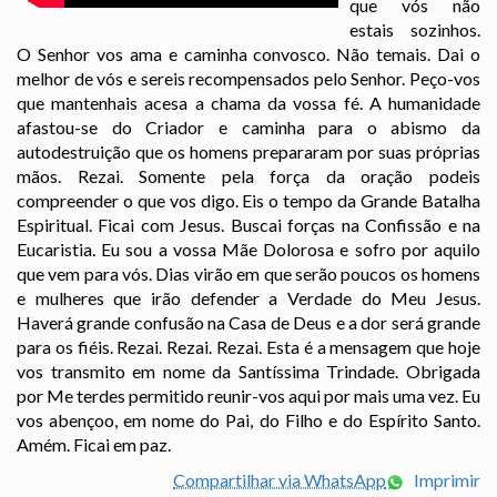
que vós não
estais sozinhos.
O Senhor vos ama e caminha convosco. Não temais. Dai o
melhor de vós e sereis recompensados pelo Senhor. Peço-vos
que mantenhais acesa a chama da vossa fé. A humanidade
afastou-se do Criador e caminha para o abismo da
autodestruição que os homens prepararam por suas próprias
mãos. Rezai. Somente pela força da oração podeis
compreender o que vos digo. Eis o tempo da Grande Batalha
Espiritual. Ficai com Jesus. Buscai forças na Confissão e na
Eucaristia. Eu sou a vossa Mãe Dolorosa e sofro por aquilo
que vem para vós. Dias virão em que serão poucos os homens
e mulheres que irão defender a Verdade do Meu Jesus.
Haverá grande confusão na Casa de Deus e a dor será grande
para os fiéis. Rezai. Rezai. Rezai. Esta é a mensagem que hoje
vos transmito em nome da Santíssima Trindade. Obrigada
por Me terdes permitido reunir-vos aqui por mais uma vez. Eu
vos abençoo, em nome do Pai, do Filho e do Espírito Santo.
Amém. Ficai em paz.
Compartilhar via WhatsApp
Imprimir