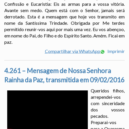
Confissão e Eucaristia: Eis as armas para a vossa vitória.
Avante sem medo. Quem está com o Senhor, jamais será
derrotado. Esta é a mensagem que hoje vos transmito em
nome da Santíssima Trindade. Obrigada por Me terdes
permitido reunir-vos aqui por mais uma vez. Eu vos abençoo,
em nome do Pai, do Filho e do Espírito Santo. Amém. Ficai em
paz.
Compartilhar via WhatsApp
Imprimir
4.261 – Mensagem de Nossa Senhora
Rainha da Paz, transmitida em 09/02/2016
Queridos filhos,
arrependei-vos
com sinceridade
dos vossos
pecados.
Preparai-vos
para a Quaresma