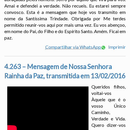
Amai e defendei a verdade. Não recueis. Eu estarei sempre
convosco. Esta é a mensagem que hoje vos transmito em
nome da Santíssima Trindade. Obrigada por Me terdes
permitido reunir-vos aqui por mais uma vez. Eu vos abençoo,
em nome do Pai, do Filho e do Espírito Santo. Amém. Ficai em
paz.
Compartilhar via WhatsApp
Imprimir
4.263 – Mensagem de Nossa Senhora
Rainha da Paz, transmitida em 13/02/2016
Queridos filhos,
voltai-vos
Àquele que é o
vosso Único
Caminho,
Verdade e Vida.
Quero dizer-vos