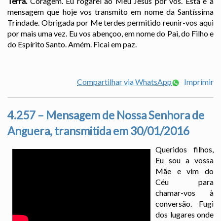
Terra.
Coragem. Eu rogarei ao Meu Jesus por vós. Esta é a
mensagem que hoje vos transmito em nome da Santíssima
Trindade. Obrigada por Me terdes permitido reunir-vos aqui
por mais uma vez. Eu vos abençoo, em nome do Pai, do Filho e
do Espírito Santo. Amém. Ficai em paz.
Compartilhar via WhatsApp
Imprimir
4.257 – Mensagem de Nossa Senhora de
Anguera, transmitida em 30/01/2016
Queridos filhos,
Eu sou a vossa
Mãe e vim do
Céu para
chamar-vos à
conversão. Fugi
dos lugares onde