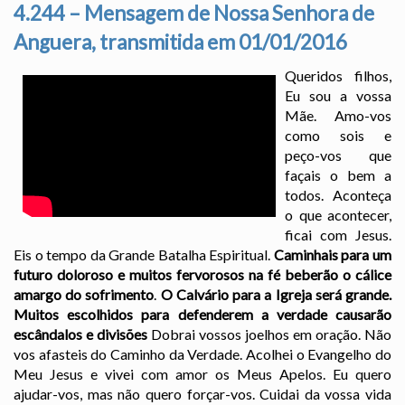
4.244 – Mensagem de Nossa Senhora de
Anguera, transmitida em 01/01/2016
Queridos filhos,
Eu sou a vossa
Mãe. Amo-vos
como sois e
peço-vos que
façais o bem a
todos. Aconteça
o que acontecer,
ficai com Jesus.
Eis o tempo da Grande Batalha Espiritual.
Caminhais para um
futuro doloroso e muitos fervorosos na fé beberão o cálice
amargo do sofrimento
.
O Calvário para a Igreja será grande.
Muitos escolhidos para defenderem a verdade causarão
escândalos e divisões
Dobrai vossos joelhos em oração. Não
vos afasteis do Caminho da Verdade. Acolhei o Evangelho do
Meu Jesus e vivei com amor os Meus Apelos. Eu quero
ajudar-vos, mas não quero forçar-vos. Cuidai da vossa vida