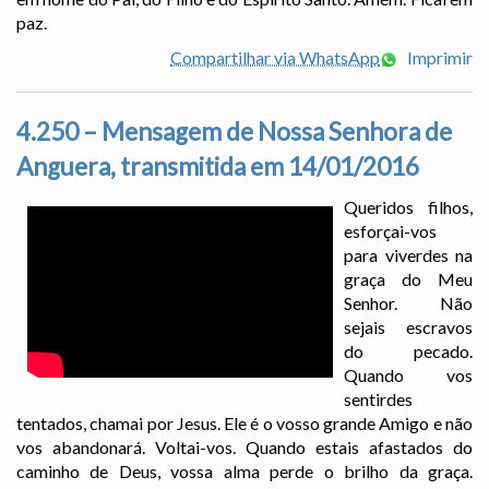
paz.
Compartilhar via WhatsApp
Imprimir
4.250 – Mensagem de Nossa Senhora de
Anguera, transmitida em 14/01/2016
Queridos filhos,
esforçai-vos
para viverdes na
graça do Meu
Senhor. Não
sejais escravos
do pecado.
Quando vos
sentirdes
tentados, chamai por Jesus. Ele é o vosso grande Amigo e não
vos abandonará. Voltai-vos. Quando estais afastados do
caminho de Deus, vossa alma perde o brilho da graça.