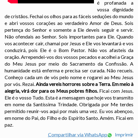
é profanada a
vossa dignidade
de cristãos. Fechai os olhos para as fáceis seduções do mundo
e abri vossos corações ao verdadeiro Amor de Deus. Sois
pertença do Senhor e somente a Ele deveis seguir e servir.
Não ofendais ao Senhor. Sois importantes para Ele. Quando
vos acontecer cair, chamai por Jesus e Ele vos levantará e vos
conduzirá, pois Ele é o Bom Pastor. Não vos afasteis da
oração. Arrependei-vos dos vossos pecados e acolhei a Graça
do Meu Jesus por meio do Sacramento da Confissão. A
humanidade está enferma e precisa ser curada. Não recueis.
Conheço cada um de vós pelo nome e rogarei ao Meu Jesus
por vós. Rezai.
Ainda vereis horrores sobre a Terra. Em meio à
alegria, virá dor para os Meus pobres filhos.
Ficai com Jesus.
Ele é o vosso Tudo. Esta é a mensagem que hoje vos transmito
em nome da Santíssima Trindade. Obrigada por Me terdes
permitido reunir-vos aqui por mais uma vez. Eu vos abençoo,
em nome do Pai, do Filho e do Espírito Santo. Amém. Ficai em
paz.
Compartilhar via WhatsApp
Imprimir