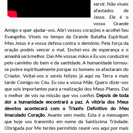
servir. Não vivais
afastados de
Jesus. Ele é o
vosso Grande
Amigo e quer ajudar-vos. Abri vossos corações e acolhei Seu
Evangelho. Viveis no tempo da Grande Batalha Espiritual.
Meu Jesus é a vossa defesa contra o demônio. Pela força da
oração podeis vencer o mal. Enchei-vos de esperança e o
amanhã será melhor. Dai-Me vossas mãos e Eu vos conduzirei
pelo caminho do bem e da santidade. A humanidade tornou-
se pobre espiritualmente porque os homens se afastaram do
Criador. Voltai-vos e sereis felizes já aqui na Terra e mais
tarde Comigo no Céu. Eu sou a vossa Mãe. Quero dizer-vos
que sois importantes para a realização dos Meus Planos. Dai
o melhor de vós na missão que vos confiei.
Depois de toda
dor a humanidade encontrará a paz
.
A vitória dos Meus
devotos acontecerá com o Triunfo Definitivo do Meu
Imaculado Coração
. Avante sem medo. Esta é a mensagem
que hoje vos transmito em nome da Santíssima Trindade.
Obrigada por Me terdes permitido reunir-vos aqui por mais