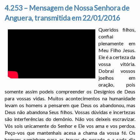
4.253 – Mensagem de Nossa Senhora de
Anguera, transmitida em 22/01/2016
Queridos filhos,
confiai
plenamente em
Meu Filho Jesus.
Ele é a certeza da
vossa vitória.
Dobrai vossos
joelhos em
oração, pois
somente assim podeis compreender os Desígnios de Deus
para vossas vidas. Muitos acontecimentos na humanidade
levam os homens a pensarem que Deus os abandonou, mas
Deus não abandona Seus filhos. Vossas dúvidas e incertezas
são interferências do demônio. Não vos deixeis escravizar.
Vós sois unicamente do Senhor e Ele vos ama e vos perdoa.
Peço-vos que mantenhais acesa a chama da vossa fé. Os
homens caminham para as trevas do pecado e a cada dia