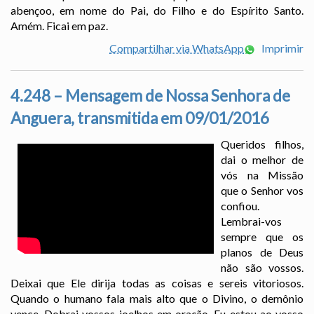
abençoo, em nome do Pai, do Filho e do Espírito Santo.
Amém. Ficai em paz.
Compartilhar via WhatsApp
Imprimir
4.248 – Mensagem de Nossa Senhora de
Anguera, transmitida em 09/01/2016
Queridos filhos,
dai o melhor de
vós na Missão
que o Senhor vos
confiou.
Lembrai-vos
sempre que os
planos de Deus
não são vossos.
Deixai que Ele dirija todas as coisas e sereis vitoriosos.
Quando o humano fala mais alto que o Divino, o demônio
vence. Dobrai vossos joelhos em oração. Eu estou ao vosso