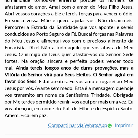
afastaram do amor. Amai com o amor do Meu Filho Jesus.
Abri vossos corações a Ele e tereis forças para vencer o ódio.
Eu sou a vossa Mãe e quero ajudar-vos. Não desanimeis.
Percorrei a Estrada da Santidade que vos apontei e sereis
conduzidos ao Porto Seguro da Fé. Buscai forças nas Palavras
do Meu Jesus e alimentai-vos com o precioso alimento da
Eucaristia. Dizei Não a tudo aquilo que vos afasta do Meu
Jesus. O inimigo de Deus quer afastar-vos do Senhor. Sede
fortes. Na oração sincera e perfeita podeis vencer todo
mal.
Ainda tereis longos anos de duras provações, mas a
Vitória do Senhor virá para Seus Eleitos
.
O Senhor agirá em
favor dos Seus
. Estai atentos. Eu vos amo e rogarei ao Meu
Jesus por vós. Avante sem medo. Esta é a mensagem que hoje
vos transmito em nome da Santíssima Trindade. Obrigada
por Me terdes permitido reunir-vos aqui por mais uma vez. Eu
vos abençoo, em nome do Pai, do Filho e do Espírito Santo.
Amém. Ficai em paz.
Compartilhar via WhatsApp
Imprimir