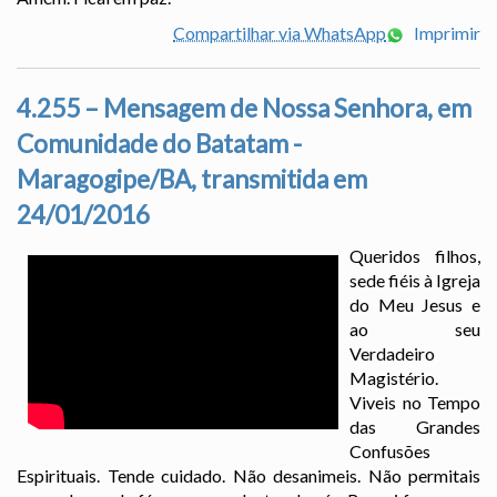
Compartilhar via WhatsApp
Imprimir
4.255 – Mensagem de Nossa Senhora, em
Comunidade do Batatam -
Maragogipe/BA, transmitida em
24/01/2016
Queridos filhos,
sede fiéis à Igreja
do Meu Jesus e
ao seu
Verdadeiro
Magistério.
Viveis no Tempo
das Grandes
Confusões
Espirituais. Tende cuidado. Não desanimeis. Não permitais