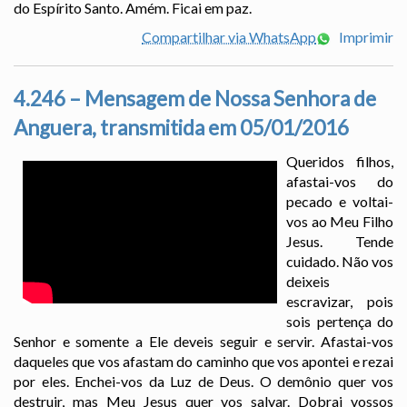
do Espírito Santo. Amém. Ficai em paz.
Compartilhar via WhatsApp
Imprimir
4.246 – Mensagem de Nossa Senhora de
Anguera, transmitida em 05/01/2016
Queridos filhos,
afastai-vos do
pecado e voltai-
vos ao Meu Filho
Jesus. Tende
cuidado. Não vos
deixeis
escravizar, pois
sois pertença do
Senhor e somente a Ele deveis seguir e servir. Afastai-vos
daqueles que vos afastam do caminho que vos apontei e rezai
por eles. Enchei-vos da Luz de Deus. O demônio quer vos
destruir, mas Meu Jesus quer vos salvar. Dobrai vossos