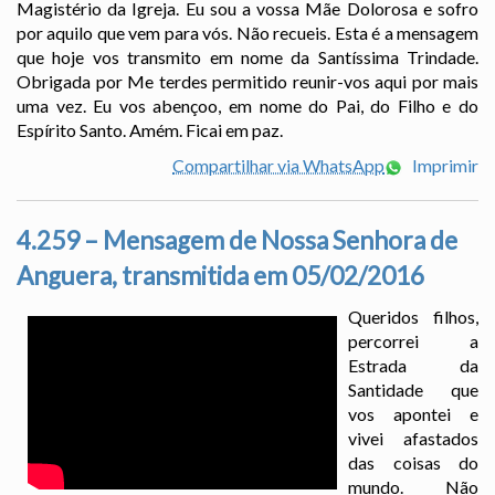
Magistério da Igreja. Eu sou a vossa Mãe Dolorosa e sofro
por aquilo que vem para vós. Não recueis. Esta é a mensagem
que hoje vos transmito em nome da Santíssima Trindade.
Obrigada por Me terdes permitido reunir-vos aqui por mais
uma vez. Eu vos abençoo, em nome do Pai, do Filho e do
Espírito Santo. Amém. Ficai em paz.
Compartilhar via WhatsApp
Imprimir
4.259 – Mensagem de Nossa Senhora de
Anguera, transmitida em 05/02/2016
Queridos filhos,
percorrei a
Estrada da
Santidade que
vos apontei e
vivei afastados
das coisas do
mundo. Não