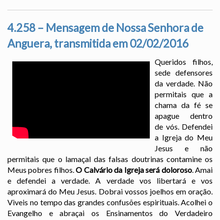
4.258 – Mensagem de Nossa Senhora de
Anguera, transmitida em 02/02/2016
Queridos filhos,
sede defensores
da verdade. Não
permitais que a
chama da fé se
apague dentro
de vós. Defendei
a Igreja do Meu
Jesus e não
permitais que o lamaçal das falsas doutrinas contamine os
Meus pobres filhos.
O Calvário da Igreja será doloroso
. Amai
e defendei a verdade. A verdade vos libertará e vos
aproximará do Meu Jesus. Dobrai vossos joelhos em oração.
Viveis no tempo das grandes confusões espirituais. Acolhei o
Evangelho e abraçai os Ensinamentos do Verdadeiro