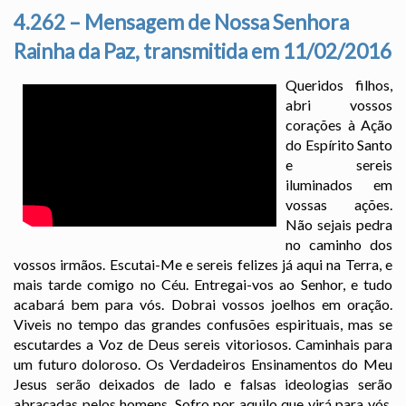
4.262 – Mensagem de Nossa Senhora
Rainha da Paz, transmitida em 11/02/2016
Queridos filhos,
abri vossos
corações à Ação
do Espírito Santo
e sereis
iluminados em
vossas ações.
Não sejais pedra
no caminho dos
vossos irmãos. Escutai-Me e sereis felizes já aqui na Terra, e
mais tarde comigo no Céu. Entregai-vos ao Senhor, e tudo
acabará bem para vós. Dobrai vossos joelhos em oração.
Viveis no tempo das grandes confusões espirituais, mas se
escutardes a Voz de Deus sereis vitoriosos. Caminhais para
um futuro doloroso. Os Verdadeiros Ensinamentos do Meu
Jesus serão deixados de lado e falsas ideologias serão
abraçadas pelos homens. Sofro por aquilo que virá para vós.