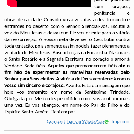
com orações,
penitência e
obras de caridade. Convido-vos a vos afastardes do mundo e
entrardes no deserto com o Senhor. Silenciai-vos. Escutai a
voz do Meu Jesus e deixai que Ele vos oriente para a vitória
da ressurreição. A vossa meta deve ser o Céu. Lutai contra
toda tentação, pois somente assim podeis fazer plenamente a
vontade do Meu Jesus. Buscai forças na Eucaristia. Nas mãos
o Santo Rosário e a Sagrada Escritura; no coração o amor à
Verdade. Sede fiéis.
Aqueles que permanecerem fiéis até o
fim hão de experimentar as maravilhas reservadas pelo
Senhor para Seus eleitos. A vitória de Deus acontecerá com o
vosso sim sincero e corajoso.
Avante. Esta é a mensagem que
hoje vos transmito em nome da Santíssima Trindade.
Obrigada por Me terdes permitido reunir-vos aqui por mais
uma vez. Eu vos abençoo, em nome do Pai, do Filho e do
Espírito Santo. Amém. Ficai em paz.
Compartilhar via WhatsApp
Imprimir