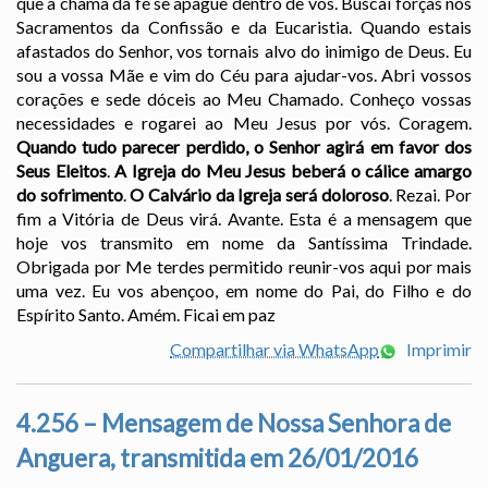
que a chama da fé se apague dentro de vós. Buscai forças nos
Sacramentos da Confissão e da Eucaristia. Quando estais
afastados do Senhor, vos tornais alvo do inimigo de Deus. Eu
sou a vossa Mãe e vim do Céu para ajudar-vos. Abri vossos
corações e sede dóceis ao Meu Chamado. Conheço vossas
necessidades e rogarei ao Meu Jesus por vós. Coragem.
Quando tudo parecer perdido, o Senhor agirá em favor dos
Seus Eleitos
.
A Igreja do Meu Jesus beberá o cálice amargo
do sofrimento
.
O Calvário da Igreja será doloroso
. Rezai. Por
fim a Vitória de Deus virá. Avante. Esta é a mensagem que
hoje vos transmito em nome da Santíssima Trindade.
Obrigada por Me terdes permitido reunir-vos aqui por mais
uma vez. Eu vos abençoo, em nome do Pai, do Filho e do
Espírito Santo. Amém. Ficai em paz
Compartilhar via WhatsApp
Imprimir
4.256 – Mensagem de Nossa Senhora de
Anguera, transmitida em 26/01/2016