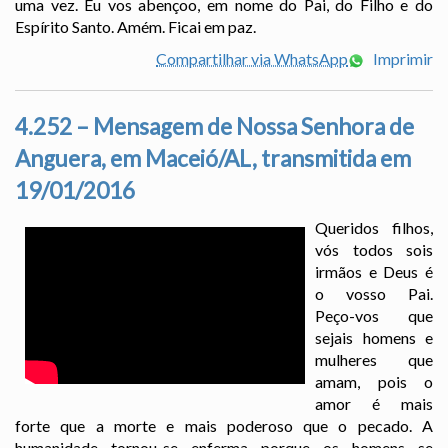
uma vez. Eu vos abençoo, em nome do Pai, do Filho e do
Espírito Santo. Amém. Ficai em paz.
Compartilhar via WhatsApp
Imprimir
4.252 – Mensagem de Nossa Senhora de
Anguera, em Maceió/AL, transmitida em
19/01/2016
Queridos filhos,
vós todos sois
irmãos e Deus é
o vosso Pai.
Peço-vos que
sejais homens e
mulheres que
amam, pois o
amor é mais
forte que a morte e mais poderoso que o pecado. A
humanidade tornou-se enferma porque os homens se