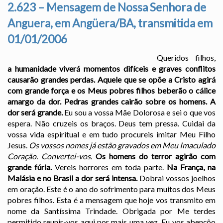
2.623 – Mensagem de Nossa Senhora de
Anguera, em Angüera/BA, transmitida em
01/01/2006
Queridos filhos,
a humanidade viverá momentos difíceis e graves conflitos
causarão grandes perdas. Aquele que se opõe a Cristo agirá
com grande força e os Meus pobres filhos beberão o cálice
amargo da dor. Pedras grandes cairão sobre os homens. A
dor será grande.
Eu sou a vossa Mãe Dolorosa e sei o que vos
espera. Não cruzeis os braços. Deus tem pressa. Cuidai da
vossa vida espiritual e em tudo procureis imitar Meu Filho
Jesus.
Os vossos nomes já estão gravados em Meu Imaculado
Coração. Convertei-vos.
Os homens do terror agirão com
grande fúria.
Vereis horrores em toda parte.
Na França, na
Malásia e no Brasil a dor será intensa.
Dobrai vossos joelhos
em oração. Este é o ano do sofrimento para muitos dos Meus
pobres filhos. Esta é a mensagem que hoje vos transmito em
nome da Santíssima Trindade. Obrigada por Me terdes
permitido reunir-vos aqui por mais uma vez. Eu vos abençôo