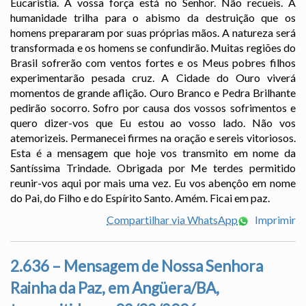
Eucaristia. A vossa força está no Senhor. Não recueis. A
humanidade trilha para o abismo da destruição que os
homens prepararam por suas próprias mãos. A natureza será
transformada e os homens se confundirão. Muitas regiões do
Brasil sofrerão com ventos fortes e os Meus pobres filhos
experimentarão pesada cruz. A Cidade do Ouro viverá
momentos de grande aflição. Ouro Branco e Pedra Brilhante
pedirão socorro. Sofro por causa dos vossos sofrimentos e
quero dizer-vos que Eu estou ao vosso lado. Não vos
atemorizeis. Permanecei firmes na oração e sereis vitoriosos.
Esta é a mensagem que hoje vos transmito em nome da
Santíssima Trindade. Obrigada por Me terdes permitido
reunir-vos aqui por mais uma vez. Eu vos abençôo em nome
do Pai, do Filho e do Espírito Santo. Amém. Ficai em paz.
Compartilhar via WhatsApp
Imprimir
2.636 – Mensagem de Nossa Senhora
Rainha da Paz, em Angüera/BA,