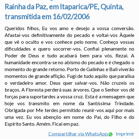
Rainha da Paz, em Itaparica/PE, Quinta,
transmitida em 16/02/2006
Queridos filhos, Eu vos amo e desejo a vossa conversão.
Afastai-vos definitivamente do pecado e voltai-vos Àquele
que vê o oculto e vos conhece pelo nome. Conheço vossas
dificuldades e quero socorrer-vos. Confiai plenamente no
Poder de Deus e tudo acabará bem para vós. Rezai. A
humanidade encontra-se no abismo do pecado e é chegado o
momento do grande retorno. Porto de Galinhas e Bali viverão
momentos de grande aflição. Fugi de tudo aquilo que paralisa
o verdadeiro amor. Deus quer salvar-vos. Não cruzeis os
braços. A Floresta perderá suas árvores. Que o Senhor vos dê
forças para suportardes a vossa cruz. Esta é a mensagem que
hoje vos transmito em nome da Santíssima Trindade.
Obrigada por Me terdes permitido reunir-vos aqui por mais
uma vez. Eu vos abençôo em nome do Pai, do Filho e do
Espírito Santo. Amém. Ficai em paz.
Compartilhar via WhatsApp
Imprimir