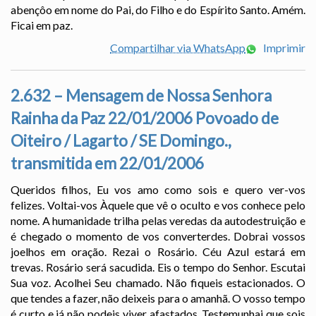
abençôo em nome do Pai, do Filho e do Espírito Santo. Amém.
Ficai em paz.
Compartilhar via WhatsApp
Imprimir
2.632 – Mensagem de Nossa Senhora
Rainha da Paz 22/01/2006 Povoado de
Oiteiro / Lagarto / SE Domingo.,
transmitida em 22/01/2006
Queridos filhos, Eu vos amo como sois e quero ver-vos
felizes. Voltai-vos Àquele que vê o oculto e vos conhece pelo
nome. A humanidade trilha pelas veredas da autodestruição e
é chegado o momento de vos converterdes. Dobrai vossos
joelhos em oração. Rezai o Rosário. Céu Azul estará em
trevas. Rosário será sacudida. Eis o tempo do Senhor. Escutai
Sua voz. Acolhei Seu chamado. Não fiqueis estacionados. O
que tendes a fazer, não deixeis para o amanhã. O vosso tempo
é curto e já não podeis viver afastados. Testemunhai que sois