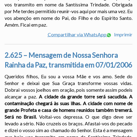
vos transmito em nome da Santíssima Trindade. Obrigada
por Me terdes permitido reunir-vos aqui por mais uma vez. Eu
vos abençôo em nome do Pai, do Filho e do Espírito Santo.
Amém. Ficai em paz.
Compartilhar via WhatsApp
Imprimir
2.625 – Mensagem de Nossa Senhora
Rainha da Paz, transmitida em 07/01/2006
Queridos filhos, Eu sou a vossa Mãe e vos amo. Sede do
Senhor e deixai que Sua Graça transforme vossas vidas.
Dobrai vossos joelhos em oração, pois somente assim podeis
alcançar a paz.
A cidade da grande torre será sacudida. A
contaminação chegará às suas ilhas. A cidade com nome de
grande Profeta e casa de homens reunidos também tremerá.
Será no Brasil.
Voltai-vos depressa. O que digo deve ser
levado a sério. Não cruzeis os braços. Afastai-vos do pecado
e dizei o vosso sim ao chamado do Senhor. Esta é a mensagem
que hoje vos transmito em nome da Santíssima Trindade.