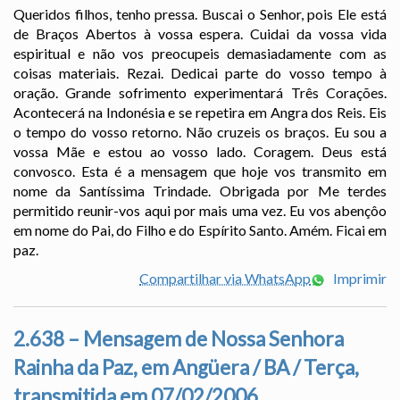
Queridos filhos, tenho pressa. Buscai o Senhor, pois Ele está
de Braços Abertos à vossa espera. Cuidai da vossa vida
espiritual e não vos preocupeis demasiadamente com as
coisas materiais. Rezai. Dedicai parte do vosso tempo à
oração. Grande sofrimento experimentará Três Corações.
Acontecerá na Indonésia e se repetira em Angra dos Reis. Eis
o tempo do vosso retorno. Não cruzeis os braços. Eu sou a
vossa Mãe e estou ao vosso lado. Coragem. Deus está
convosco. Esta é a mensagem que hoje vos transmito em
nome da Santíssima Trindade. Obrigada por Me terdes
permitido reunir-vos aqui por mais uma vez. Eu vos abençôo
em nome do Pai, do Filho e do Espírito Santo. Amém. Ficai em
paz.
Compartilhar via WhatsApp
Imprimir
2.638 – Mensagem de Nossa Senhora
Rainha da Paz, em Angüera / BA / Terça,
transmitida em 07/02/2006