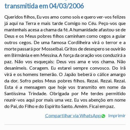
transmitida em 04/03/2006
Queridos filhos, Eu vos amo como sois e quero ver-vos felizes
já aqui na Terra e mais tarde Comigo no Céu. Peço-vos que
mantenhais acesa a chama da fé. A humanidade afastou-se de
Deus e os Meus pobres filhos caminham como cegos a guiar
outros cegos. De uma famosa Cordilheira virá o terror e a
morte passará por Mosselbai. Gritos de desespero se ouvirão
em Birmânia e em Messina. A força da oração vos conduzirá a
paz. Não vos esqueçais: Deus vos ama e vos chama. Não
desanimeis. Coragem. Eu estarei sempre convosco. Do Irã
virá e os homens temerão. O Japão beberá o cálice amargo
da dor. Sofro pelos Meus pobres filhos. Rezai. Rezai. Rezai.
Esta é a mensagem que hoje vos transmito em nome da
Santíssima Trindade. Obrigada por Me terdes permitido
reunir-vos aqui por mais uma vez. Eu vos abençôo em nome
do Pai, do Filho e do Espírito Santo. Amém. Ficai em paz.
Compartilhar via WhatsApp
Imprimir