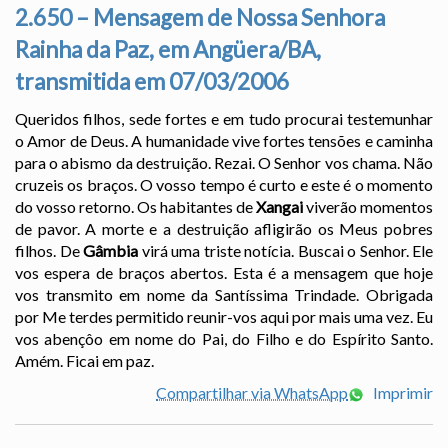
2.650 – Mensagem de Nossa Senhora
Rainha da Paz, em Angüera/BA,
transmitida em 07/03/2006
Queridos filhos, sede fortes e em tudo procurai testemunhar
o Amor de Deus. A humanidade vive fortes tensões e caminha
para o abismo da destruição. Rezai. O Senhor vos chama. Não
cruzeis os braços. O vosso tempo é curto e este é o momento
do vosso retorno. Os habitantes de
Xangai
viverão momentos
de pavor. A morte e a destruição afligirão os Meus pobres
filhos. De
Gâmbia
virá uma triste notícia. Buscai o Senhor. Ele
vos espera de braços abertos. Esta é a mensagem que hoje
vos transmito em nome da Santíssima Trindade. Obrigada
por Me terdes permitido reunir-vos aqui por mais uma vez. Eu
vos abençôo em nome do Pai, do Filho e do Espírito Santo.
Amém. Ficai em paz.
Compartilhar via WhatsApp
Imprimir