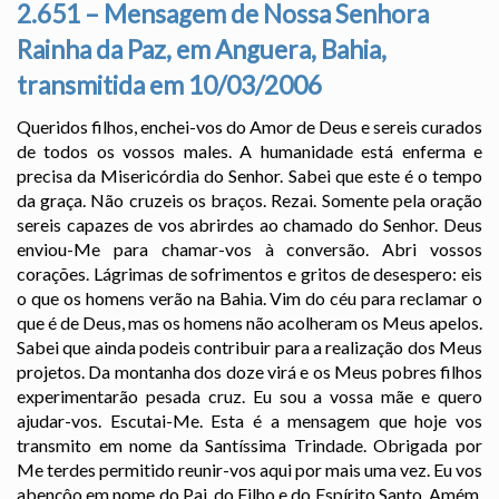
2.651 – Mensagem de Nossa Senhora
Rainha da Paz, em Anguera, Bahia,
transmitida em 10/03/2006
Queridos filhos, enchei-vos do Amor de Deus e sereis curados
de todos os vossos males. A humanidade está enferma e
precisa da Misericórdia do Senhor. Sabei que este é o tempo
da graça. Não cruzeis os braços. Rezai. Somente pela oração
sereis capazes de vos abrirdes ao chamado do Senhor. Deus
enviou-Me para chamar-vos à conversão. Abri vossos
corações. Lágrimas de sofrimentos e gritos de desespero: eis
o que os homens verão na Bahia. Vim do céu para reclamar o
que é de Deus, mas os homens não acolheram os Meus apelos.
Sabei que ainda podeis contribuir para a realização dos Meus
projetos. Da montanha dos doze virá e os Meus pobres filhos
experimentarão pesada cruz. Eu sou a vossa mãe e quero
ajudar-vos. Escutai-Me. Esta é a mensagem que hoje vos
transmito em nome da Santíssima Trindade. Obrigada por
Me terdes permitido reunir-vos aqui por mais uma vez. Eu vos
abençôo em nome do Pai, do Filho e do Espírito Santo. Amém.