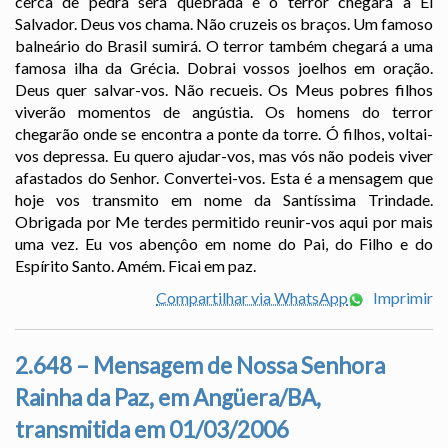
cerca de pedra será quebrada e o terror chegará a El
Salvador. Deus vos chama. Não cruzeis os braços. Um famoso
balneário do Brasil sumirá. O terror também chegará a uma
famosa ilha da Grécia. Dobrai vossos joelhos em oração.
Deus quer salvar-vos. Não recueis. Os Meus pobres filhos
viverão momentos de angústia. Os homens do terror
chegarão onde se encontra a ponte da torre. Ó filhos, voltai-
vos depressa. Eu quero ajudar-vos, mas vós não podeis viver
afastados do Senhor. Convertei-vos. Esta é a mensagem que
hoje vos transmito em nome da Santíssima Trindade.
Obrigada por Me terdes permitido reunir-vos aqui por mais
uma vez. Eu vos abençôo em nome do Pai, do Filho e do
Espírito Santo. Amém. Ficai em paz.
Compartilhar via WhatsApp
Imprimir
2.648 – Mensagem de Nossa Senhora
Rainha da Paz, em Angüera/BA,
transmitida em 01/03/2006