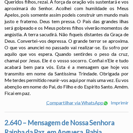
Queridos filhos, rezai. A força da oração vós sustentará e vos
aproximará do Senhor. Acolhei com humildade os Meus
Apelos, pois somente assim podeis construir um mundo mais
justo e fraterno. Deus tem pressa. O País das grandes ilhas
será golpeado e os Meus pobres filhos viverão momentos de
angústia. A terra sacudirá. Não fiqueis distantes da Graça de
Deus. Convertei-vos depressa. O grande terror se aproxima.
O que vos anunciei no passado vai realizar-se. Eu sofro por
aquilo que vos espera. Quando sentirdes o peso da cruz,
chamai por Jesus. Ele é o vosso socorro. Confiai n’Ele e tudo
acabará bem para vós. Esta é a mensagem que hoje vos
transmito em nome da Santíssima Trindade. Obrigada por
Me terdes permitido reunir-vos aqui por mais uma vez. Eu vos
abençôo em nome do Pai, do Filho e do Espírito Santo. Amém.
Ficai em paz.
Compartilhar via WhatsApp
Imprimir
2.640 – Mensagem de Nossa Senhora
Rainha da Paz, em Anguera, Bahia,