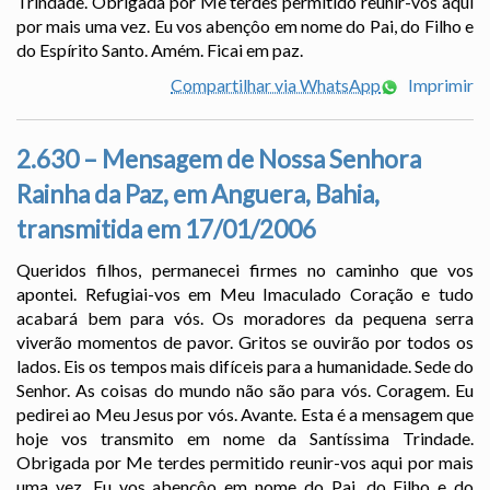
Trindade. Obrigada por Me terdes permitido reunir-vos aqui
por mais uma vez. Eu vos abençôo em nome do Pai, do Filho e
do Espírito Santo. Amém. Ficai em paz.
Compartilhar via WhatsApp
Imprimir
2.630 – Mensagem de Nossa Senhora
Rainha da Paz, em Anguera, Bahia,
transmitida em 17/01/2006
Queridos filhos, permanecei firmes no caminho que vos
apontei. Refugiai-vos em Meu Imaculado Coração e tudo
acabará bem para vós. Os moradores da pequena serra
viverão momentos de pavor. Gritos se ouvirão por todos os
lados. Eis os tempos mais difíceis para a humanidade. Sede do
Senhor. As coisas do mundo não são para vós. Coragem. Eu
pedirei ao Meu Jesus por vós. Avante. Esta é a mensagem que
hoje vos transmito em nome da Santíssima Trindade.
Obrigada por Me terdes permitido reunir-vos aqui por mais
uma vez. Eu vos abençôo em nome do Pai, do Filho e do