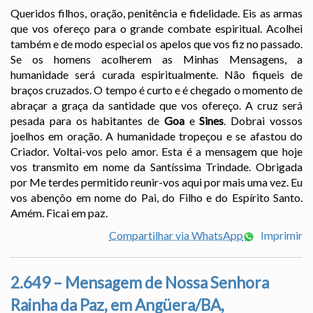
Queridos filhos, oração, penitência e fidelidade. Eis as armas
que vos ofereço para o grande combate espiritual. Acolhei
também e de modo especial os apelos que vos fiz no passado.
Se os homens acolherem as Minhas Mensagens, a
humanidade será curada espiritualmente. Não fiqueis de
braços cruzados. O tempo é curto e é chegado o momento de
abraçar a graça da santidade que vos ofereço. A cruz será
pesada para os habitantes de
Goa
e
Sines
. Dobrai vossos
joelhos em oração. A humanidade tropeçou e se afastou do
Criador. Voltai-vos pelo amor. Esta é a mensagem que hoje
vos transmito em nome da Santíssima Trindade. Obrigada
por Me terdes permitido reunir-vos aqui por mais uma vez. Eu
vos abençôo em nome do Pai, do Filho e do Espírito Santo.
Amém. Ficai em paz.
Compartilhar via WhatsApp
Imprimir
2.649 – Mensagem de Nossa Senhora
Rainha da Paz, em Angüera/BA,