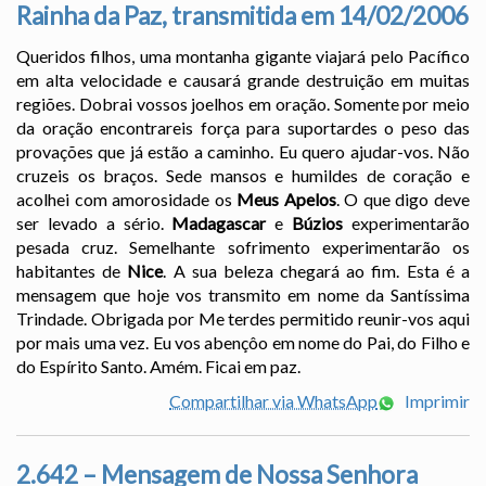
Rainha da Paz, transmitida em 14/02/2006
Queridos filhos, uma montanha gigante viajará pelo Pacífico
em alta velocidade e causará grande destruição em muitas
regiões. Dobrai vossos joelhos em oração. Somente por meio
da oração encontrareis força para suportardes o peso das
provações que já estão a caminho. Eu quero ajudar-vos. Não
cruzeis os braços. Sede mansos e humildes de coração e
acolhei com amorosidade os
Meus Apelos
. O que digo deve
ser levado a sério.
Madagascar
e
Búzios
experimentarão
pesada cruz. Semelhante sofrimento experimentarão os
habitantes de
Nice
. A sua beleza chegará ao fim. Esta é a
mensagem que hoje vos transmito em nome da Santíssima
Trindade. Obrigada por Me terdes permitido reunir-vos aqui
por mais uma vez. Eu vos abençôo em nome do Pai, do Filho e
do Espírito Santo. Amém. Ficai em paz.
Compartilhar via WhatsApp
Imprimir
2.642 – Mensagem de Nossa Senhora