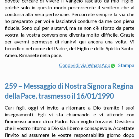
dovete cercare di vivere il Vangelo lasciato da mio Figlio,
poiché solo in questo modo percorrerete il sentiero che vi
condurrà alla vera perfezione. Percorrete sempre la via che
ho preparato per voi e lasciatevi condurre da me con piena
fiducia. Sono qui per aiutarvi, ma se non c’è sforzo da parte
vostra, la vostra conversione diventa molto difficile. Grazie
per avermi permesso di riunirvi qui ancora una volta. Vi
benedico nel nome del Padre, del Figlio e dello Spirito Santo.
Amen. Rimanete nella pace.
Condividi via WhatsApp
Stampa
259 – Messaggio di Nostra Signora Regina
della Pace, trasmesso il 16/01/1990
Cari figli, oggi vi invito a ritornare a Dio tramite i suoi
insegnamenti. Egli vi sta chiamando e vi attende con
l’immenso amore di un Padre. Non voglio forzarvi. Desidero
che il vostro ritorno a Dio sia libero e consapevole. Accettate
l’invito ad assumere le vostre responsabilità giorno dopo