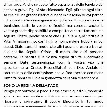
chiamando. Anche se avete fatto esperienza delle tenebre del
peccato grave, Egli vi sta chiamando. Egli, più che ogni altro,
sa che c’è una grande riserva di bene in ciascuno di voi, perché
vi ha creato a Sua immagine e somiglianza. Il Signore conosce
benissimo tutte le vostre difficoltà, ma conosce anche la
vostra grande disponibilità a comportarvi correttamente e a
seguire Cristo, poiché sapete che Egli è la Via, la Verità e la
Vita. Vi incoraggio, cari figli, a non perdere fiducia in voi
stessi. Siate santi, di modo che altri possano essere ispirati
alla santità. Seguite Cristo, di modo che altri possano
cercarlo. La santità è la vostra regola di vita. Ricordatelo
sempre. Date testimonianza con la vostra vita che
appartenete a Cristo. Riconciliatevi con Dio. Andate al
sacramento della confessione, che vi farà toccare con mano
l’infinita bontà di Dio e la grandezza della Sua misericordia.
SONO LA REGINA DELLA PACE
Vengo per portarvi la pace. Possa essere questo il momento
giusto per una verifica spirituale e – se necessario – per
riparare e correggere il vostro itinerario. In tal modo
incontrerete nuovamente la gioia di vivere e avrete una