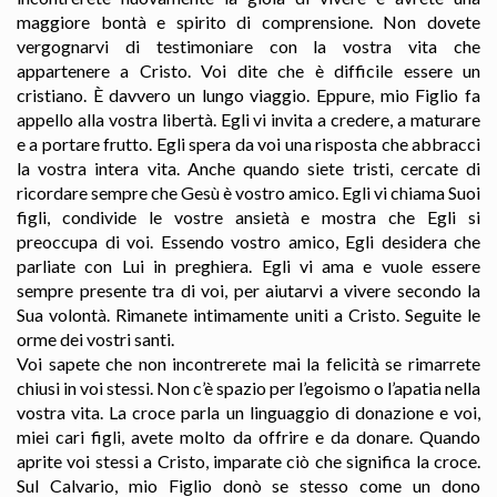
maggiore bontà e spirito di comprensione. Non dovete
vergognarvi di testimoniare con la vostra vita che
appartenere a Cristo. Voi dite che è difficile essere un
cristiano. È davvero un lungo viaggio. Eppure, mio Figlio fa
appello alla vostra libertà. Egli vi invita a credere, a maturare
e a portare frutto. Egli spera da voi una risposta che abbracci
la vostra intera vita. Anche quando siete tristi, cercate di
ricordare sempre che Gesù è vostro amico. Egli vi chiama Suoi
figli, condivide le vostre ansietà e mostra che Egli si
preoccupa di voi. Essendo vostro amico, Egli desidera che
parliate con Lui in preghiera. Egli vi ama e vuole essere
sempre presente tra di voi, per aiutarvi a vivere secondo la
Sua volontà. Rimanete intimamente uniti a Cristo. Seguite le
orme dei vostri santi.
Voi sapete che non incontrerete mai la felicità se rimarrete
chiusi in voi stessi. Non c’è spazio per l’egoismo o l’apatia nella
vostra vita. La croce parla un linguaggio di donazione e voi,
miei cari figli, avete molto da offrire e da donare. Quando
aprite voi stessi a Cristo, imparate ciò che significa la croce.
Sul Calvario, mio Figlio donò se stesso come un dono