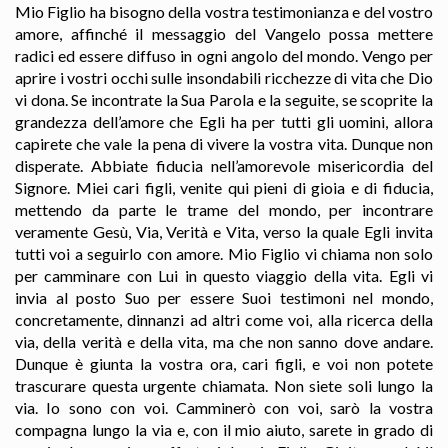
Mio Figlio ha bisogno della vostra testimonianza e del vostro
amore, affinché il messaggio del Vangelo possa mettere
radici ed essere diffuso in ogni angolo del mondo. Vengo per
aprire i vostri occhi sulle insondabili ricchezze di vita che Dio
vi dona. Se incontrate la Sua Parola e la seguite, se scoprite la
grandezza dell’amore che Egli ha per tutti gli uomini, allora
capirete che vale la pena di vivere la vostra vita. Dunque non
disperate. Abbiate fiducia nell’amorevole misericordia del
Signore. Miei cari figli, venite qui pieni di gioia e di fiducia,
mettendo da parte le trame del mondo, per incontrare
veramente Gesù, Via, Verità e Vita, verso la quale Egli invita
tutti voi a seguirlo con amore. Mio Figlio vi chiama non solo
per camminare con Lui in questo viaggio della vita. Egli vi
invia al posto Suo per essere Suoi testimoni nel mondo,
concretamente, dinnanzi ad altri come voi, alla ricerca della
via, della verità e della vita, ma che non sanno dove andare.
Dunque è giunta la vostra ora, cari figli, e voi non potete
trascurare questa urgente chiamata. Non siete soli lungo la
via. Io sono con voi. Camminerò con voi, sarò la vostra
compagna lungo la via e, con il mio aiuto, sarete in grado di