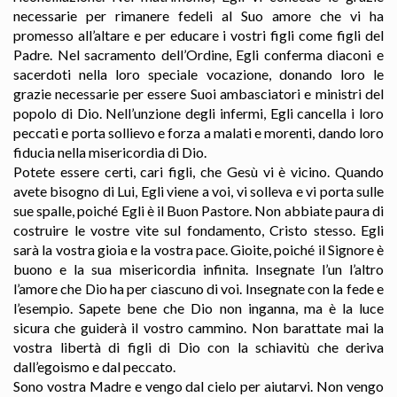
necessarie per rimanere fedeli al Suo amore che vi ha
promesso all’altare e per educare i vostri figli come figli del
Padre. Nel sacramento dell’Ordine, Egli conferma diaconi e
sacerdoti nella loro speciale vocazione, donando loro le
grazie necessarie per essere Suoi ambasciatori e ministri del
popolo di Dio. Nell’unzione degli infermi, Egli cancella i loro
peccati e porta sollievo e forza a malati e morenti, dando loro
fiducia nella misericordia di Dio.
Potete essere certi, cari figli, che Gesù vi è vicino. Quando
avete bisogno di Lui, Egli viene a voi, vi solleva e vi porta sulle
sue spalle, poiché Egli è il Buon Pastore. Non abbiate paura di
costruire le vostre vite sul fondamento, Cristo stesso. Egli
sarà la vostra gioia e la vostra pace. Gioite, poiché il Signore è
buono e la sua misericordia infinita. Insegnate l’un l’altro
l’amore che Dio ha per ciascuno di voi. Insegnate con la fede e
l’esempio. Sapete bene che Dio non inganna, ma è la luce
sicura che guiderà il vostro cammino. Non barattate mai la
vostra libertà di figli di Dio con la schiavitù che deriva
dall’egoismo e dal peccato.
Sono vostra Madre e vengo dal cielo per aiutarvi. Non vengo