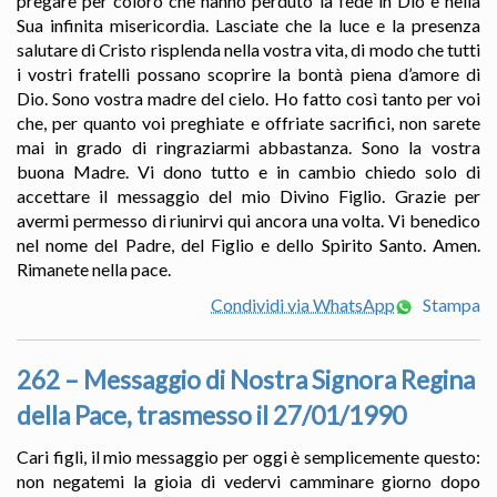
pregare per coloro che hanno perduto la fede in Dio e nella
Sua infinita misericordia. Lasciate che la luce e la presenza
salutare di Cristo risplenda nella vostra vita, di modo che tutti
i vostri fratelli possano scoprire la bontà piena d’amore di
Dio. Sono vostra madre del cielo. Ho fatto così tanto per voi
che, per quanto voi preghiate e offriate sacrifici, non sarete
mai in grado di ringraziarmi abbastanza. Sono la vostra
buona Madre. Vi dono tutto e in cambio chiedo solo di
accettare il messaggio del mio Divino Figlio. Grazie per
avermi permesso di riunirvi qui ancora una volta. Vi benedico
nel nome del Padre, del Figlio e dello Spirito Santo. Amen.
Rimanete nella pace.
Condividi via WhatsApp
Stampa
262 – Messaggio di Nostra Signora Regina
della Pace, trasmesso il 27/01/1990
Cari figli, il mio messaggio per oggi è semplicemente questo:
non negatemi la gioia di vedervi camminare giorno dopo