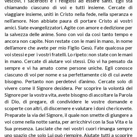
vescovi, i sacerdoti e i religiosi ad essere santi. Egli sta
chiamando ciascuno di voi e tutti insieme. Cercate di
viaggiare insieme, uniti in Cristo nella fede, nella speranza e
nell’amore. Non abbiate paura di portare Cristo ai vostri
amici. Siate evangelizzatori. Agite con amore e dedizione per
la salvezza delle anime. Sono con voi da così tanto tempo e
ancora non capite. Non restate con le mani in mano, in nome
dell’amore che avete per mio Figlio Gesù. Fate qualcosa per
voi stessi e per i vostri fratelli. Lo ripeto: non state con le mani
in mano. Cercate di aiutare voi stessi. Dio vi ha pensato da
sempre e vi ha amato come persone uniche. Egli conosce
ciascuno di voi per nome e sa perfettamente ciò di cui avete
bisogno. Pertanto non perdetevi d’animo. Cercate solo di
vivere come il Signore desidera. Per scoprire la volontà del
Signore per la vostra vita, avete bisogno di ascoltare la Parola
di Dio, di pregare, di condividere le vostre domande e
scoperte con altri, di discernere e valutare i doni che ricevete.
Preparate la via del Signore, il quale non smette di giungere a
voi come nella notte santa, per arricchirvi con la Sua Vita e la
Sua presenza. Lasciate che nei vostri cuori rimanga sempre
uno spazio che solo Lui può riempire. Aiutate tutti a scoprire