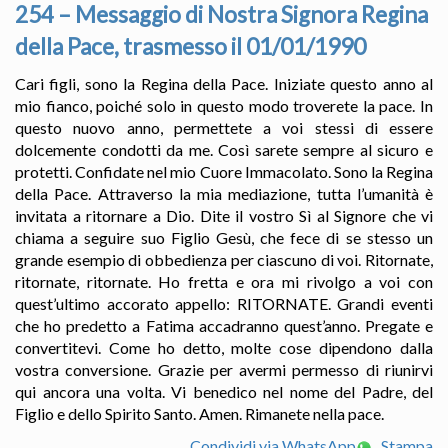
254 – Messaggio di Nostra Signora Regina
della Pace, trasmesso il 01/01/1990
Cari figli, sono la Regina della Pace. Iniziate questo anno al
mio fianco, poiché solo in questo modo troverete la pace. In
questo nuovo anno, permettete a voi stessi di essere
dolcemente condotti da me. Così sarete sempre al sicuro e
protetti. Confidate nel mio Cuore Immacolato. Sono la Regina
della Pace. Attraverso la mia mediazione, tutta l’umanità è
invitata a ritornare a Dio. Dite il vostro Sì al Signore che vi
chiama a seguire suo Figlio Gesù, che fece di se stesso un
grande esempio di obbedienza per ciascuno di voi. Ritornate,
ritornate, ritornate. Ho fretta e ora mi rivolgo a voi con
quest’ultimo accorato appello: RITORNATE. Grandi eventi
che ho predetto a Fatima accadranno quest’anno. Pregate e
convertitevi. Come ho detto, molte cose dipendono dalla
vostra conversione. Grazie per avermi permesso di riunirvi
qui ancora una volta. Vi benedico nel nome del Padre, del
Figlio e dello Spirito Santo. Amen. Rimanete nella pace.
Condividi via WhatsApp
Stampa