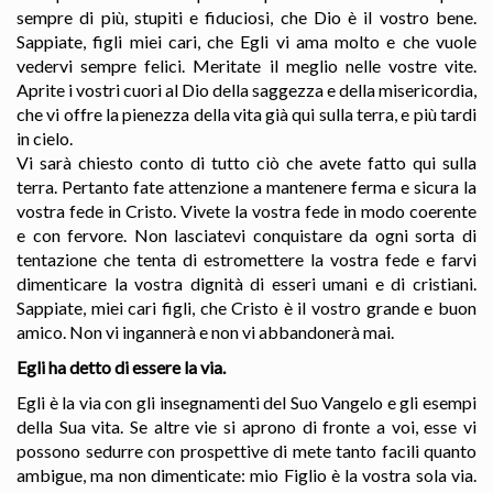
sempre di più, stupiti e fiduciosi, che Dio è il vostro bene.
Sappiate, figli miei cari, che Egli vi ama molto e che vuole
vedervi sempre felici. Meritate il meglio nelle vostre vite.
Aprite i vostri cuori al Dio della saggezza e della misericordia,
che vi offre la pienezza della vita già qui sulla terra, e più tardi
in cielo.
Vi sarà chiesto conto di tutto ciò che avete fatto qui sulla
terra. Pertanto fate attenzione a mantenere ferma e sicura la
vostra fede in Cristo. Vivete la vostra fede in modo coerente
e con fervore. Non lasciatevi conquistare da ogni sorta di
tentazione che tenta di estromettere la vostra fede e farvi
dimenticare la vostra dignità di esseri umani e di cristiani.
Sappiate, miei cari figli, che Cristo è il vostro grande e buon
amico. Non vi ingannerà e non vi abbandonerà mai.
Egli ha detto di essere la via.
Egli è la via con gli insegnamenti del Suo Vangelo e gli esempi
della Sua vita. Se altre vie si aprono di fronte a voi, esse vi
possono sedurre con prospettive di mete tanto facili quanto
ambigue, ma non dimenticate: mio Figlio è la vostra sola via.