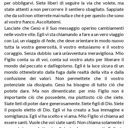
per obbligarvi. Siete liberi di seguire la via che volete, ma
state attenti a non percorrere il sentiero sbagliato. Sappiate
che da soli non otterrete mai nulla e che è per questo che sono
al vostro fianco. Ascoltatemi.
Lasciate che Gesù e il Suo messaggio operino cambiamenti
nelle vostre vite. Egli vi sta chiamando a fare a un vero viaggio
con Lui, un viaggio di fede, che deve orientare in modo nuovo
tutta la vostra generosità, il vostro entusiasmo e il vostro
coraggio. Senza dubbio sarà un’avventura meravigliosa. Mio
Figlio conta su di voi, conta sul vostro aiuto per liberare il
mondo dal peccato e dall’egoismo. Egli è la luce sicura di un
mondo ottenebrato dalla fuga dalle realtà della vita e dalla
confusione dei valori. Non permettete che il vostro
potenziale sia dissipato. Gesù ha bisogno di tutto ciò che
potete dare. Ma non dimenticate: per mio Figlio non è
importante ciò che possedete, ma piuttosto ciò che siete.
Siate lieti di poter dare generosamente. Siete figli di Dio. Siete
il popolo eletto di Dio. Egli vi ha creato a Sua immagine e
somiglianza. Egli vi ha scelto e vi ama. Mio Figlio vi chiama ad
essere santi. Vuole che voi siate santi. Non chiama solamente i