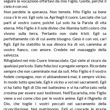
seguire la vocazione offertavi da mio Figlio. Gioite, perché il
cielo è con voi.
Non perdete la speranza. Non temete. Mio Figlio sa bene
cosa c’è in voi. Egli solo sa. Apritegli il cuore. Lasciate che Lui
parli al vostro cuore, poiché Lui solo ha la Parola di vita
eterna. Mio Figlio è il sole divino che illumina tutti coloro che
vivono sulla terra. Pertanto non siate tristi. Egli sa
perfettamente ciò di cui avete bisogno. Gesù è con voi, cari
figli. Egli ha stabilito la sua dimora tra di voi, cammina al
vostro fianco, con amore. Credete nel massaggio della
salvezza.
Rifugiatevi nel mio Cuore Immacolato. Qui siete al sicuro da
qualsiasi pericolo. Siate fiduciosi e pregate sempre. Ricordate
sempre che non camminate mai da soli. Mio Figlio è il vostro
fedele compagno, non vi abbandonerà mai, è sempre vicino.
In modo tutto speciale, Egli è vicino a voi nei sacramenti. Egli
vi ha fatto figli di Dio nel battesimo e vi ha rafforzato nella
cresima per essere suoi testimoni. Nell’Eucaristia, mio Figlio
viene a voi come cibo per le vostre anime. Egli è l’Agnello di
Dio, che toglie i vostri peccati nel sacramento della
riconciliazione. Nel matrimonio, Egli vi concede le grazie