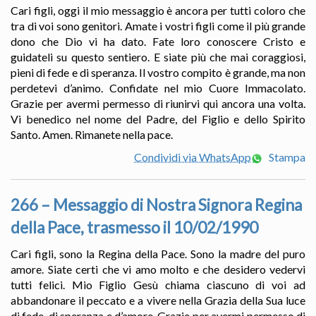
Cari figli, oggi il mio messaggio è ancora per tutti coloro che
tra di voi sono genitori. Amate i vostri figli come il più grande
dono che Dio vi ha dato. Fate loro conoscere Cristo e
guidateli su questo sentiero. E siate più che mai coraggiosi,
pieni di fede e di speranza. Il vostro compito è grande, ma non
perdetevi d’animo. Confidate nel mio Cuore Immacolato.
Grazie per avermi permesso di riunirvi qui ancora una volta.
Vi benedico nel nome del Padre, del Figlio e dello Spirito
Santo. Amen. Rimanete nella pace.
Condividi via WhatsApp
Stampa
266 – Messaggio di Nostra Signora Regina
della Pace, trasmesso il 10/02/1990
Cari figli, sono la Regina della Pace. Sono la madre del puro
amore. Siate certi che vi amo molto e che desidero vedervi
tutti felici. Mio Figlio Gesù chiama ciascuno di voi ad
abbandonare il peccato e a vivere nella Grazia della Sua luce
di fede, di speranza e d’amore. Grazie per avermi permesso di