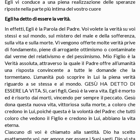
Egli vi conduce a una piena realizzazione delle speranze
riposte nella parte più intima del vostro cuore
Egli ha detto di essere la verità.
In effetti, Egli è la Parola del Padre. Voi volete la verità su voi
stessi e sul mondo, sul mistero del male e della sofferenza,
sulla vita e sulla morte. Vi vengono offerte molte verità prive
di fondamento, piene di arrogante ottimismo o contaminate
dal verme del relativismo e del pessimismo. Mio Figlio è la
Verità assoluta, attraverso la quale il Padre offre all’umanità
una risposta convincente a tutte le domande che la
tormentano. L’umanità può scoprire in Lui la piena verità
riguardo a se stessa e al mondo. GESÙ HA DETTO DI
ESSERE LA VITA. Si, cari figli, Gesù è la vera vita. Egli è morto
ed è risorto dai morti, vincendo per sempre il peccato. Gesù
dona questa nuova vita, vittoriosa sulla morte, a coloro che
credono in Lui, poiché questa è la volontà del Padre: che tutti
coloro che vedono il Figlio e credono in Lui, abbiano la vita
eterna.
Ciascuno di voi è chiamato alla santità. Dio ha scelto
esattamente voi, per amore, per essere i Suoi santi. Dio vi sta