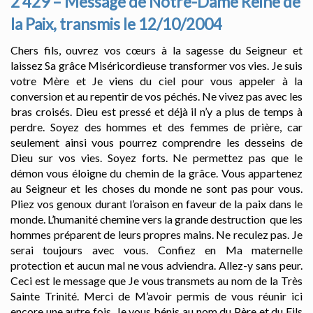
2 429 – Message de Notre-Dame Reine de
la Paix, transmis le 12/10/2004
Chers fils, ouvrez vos cœurs à la sagesse du Seigneur et
laissez Sa grâce Miséricordieuse transformer vos vies. Je suis
votre Mère et Je viens du ciel pour vous appeler à la
conversion et au repentir de vos péchés. Ne vivez pas avec les
bras croisés. Dieu est pressé et déjà il n’y a plus de temps à
perdre. Soyez des hommes et des femmes de prière, car
seulement ainsi vous pourrez comprendre les desseins de
Dieu sur vos vies. Soyez forts. Ne permettez pas que le
démon vous éloigne du chemin de la grâce. Vous appartenez
au Seigneur et les choses du monde ne sont pas pour vous.
Pliez vos genoux durant l’oraison en faveur de la paix dans le
monde. L’humanité chemine vers la grande destruction que les
hommes préparent de leurs propres mains. Ne reculez pas. Je
serai toujours avec vous. Confiez en Ma maternelle
protection et aucun mal ne vous adviendra. Allez-y sans peur.
Ceci est le message que Je vous transmets au nom de la Très
Sainte Trinité. Merci de M’avoir permis de vous réunir ici
encore une autre fois. Je vous bénis au nom du Père et du Fils