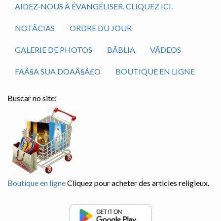
AIDEZ-NOUS À ÉVANGÉLISER. CLIQUEZ ICI.
NOTÃ­CIAS
ORDRE DU JOUR
GALERIE DE PHOTOS
BÃ­BLIA
VÃ­DEOS
FAÃ§A SUA DOAÃ§Ã£O
BOUTIQUE EN LIGNE
Buscar no site:
Boutique en ligne
Cliquez pour acheter des articles religieux.