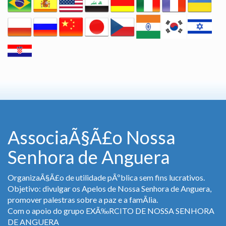
AssociaÃ§Ã£o Nossa
Senhora de Anguera
OrganizaÃ§Ã£o de utilidade pÃºblica sem fins lucrativos.
Objetivo: divulgar os Apelos de Nossa Senhora de Anguera,
promover palestras sobre a paz e a famÃ­lia.
Com o apoio do grupo EXÃ‰RCITO DE NOSSA SENHORA
DE ANGUERA