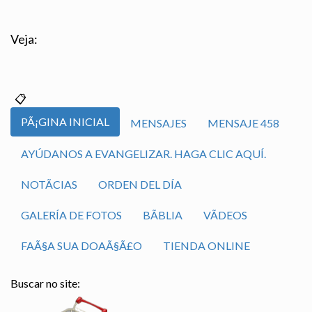
Veja:
PÃ¡GINA INICIAL
MENSAJES
MENSAJE 458
AYÚDANOS A EVANGELIZAR. HAGA CLIC AQUÍ.
NOTÃ­CIAS
ORDEN DEL DÍA
GALERÍA DE FOTOS
BÃ­BLIA
VÃ­DEOS
FAÃ§A SUA DOAÃ§Ã£O
TIENDA ONLINE
Buscar no site: