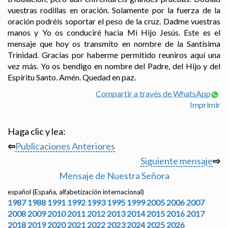
vuestras rodillas en oración. Solamente por la fuerza de la
oración podréis soportar el peso de la cruz. Dadme vuestras
manos y Yo os conduciré hacia Mi Hijo Jesús. Este es el
mensaje que hoy os transmito en nombre de la Santísima
Trinidad. Gracias por haberme permitido reuniros aquí una
vez más. Yo os bendigo en nombre del Padre, del Hijo y del
Espíritu Santo. Amén. Quedad en paz.
Compartir a través de WhatsApp
Imprimir
Haga clic y lea:
⇦
Publicaciones Anteriores
Siguiente mensaje
⇨
Mensaje de Nuestra Señora
español (España, alfabetización internacional)
1987
1988
1991
1992
1993
1995
1999
2005
2006
2007
2008
2009
2010
2011
2012
2013
2014
2015
2016
2017
2018
2019
2020
2021
2022
2023
2024
2025
2026