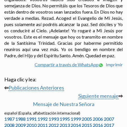
semejanza de Dios. No permitáis que los Tesoros de Dios que
están dentro de vosotros sean lanzados fuera. En Dios no hay
verdade a medias. Rezad. Acoged el Evangelio de Mi Jesús,
pues solamente así podréis alcanzar la paz. Sed dóciles y Yo
os conduciré al Cielo. ¡Adelante! Yo rogaré a Mi Jesús por
vosotros. Este es el mensaje que hoy os transmito en nombre
de la Santísima Trinidad. Gracias por haberme permitido
reuniros aquí una vez más. Yo os bendigo en nombre del
Padre, del Hijo y del Espíritu Santo. Amén. Quedad en paz.
Compartir a través de WhatsApp
Imprimir
Haga clic y lea:
⇦
Publicaciones Anteriores
Siguiente mensaje
⇨
Mensaje de Nuestra Señora
español (España, alfabetización internacional)
1987
1988
1991
1992
1993
1995
1999
2005
2006
2007
2008
2009
2010
2011
2012
2013
2014
2015
2016
2017