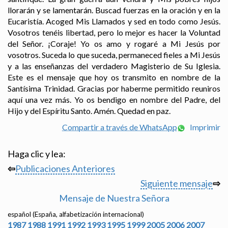
llorarán y se lamentarán. Buscad fuerzas en la oración y en la
Eucaristía. Acoged Mis Llamados y sed en todo como Jesús.
Vosotros tenéis libertad, pero lo mejor es hacer la Voluntad
del Señor. ¡Coraje! Yo os amo y rogaré a Mi Jesús por
vosotros. Suceda lo que suceda, permaneced fieles a Mi Jesús
y a las enseñanzas del verdadero Magisterio de Su Iglesia.
Este es el mensaje que hoy os transmito en nombre de la
Santísima Trinidad. Gracias por haberme permitido reuniros
aquí una vez más. Yo os bendigo en nombre del Padre, del
Hijo y del Espíritu Santo. Amén. Quedad en paz.
Compartir a través de WhatsApp
Imprimir
Haga clic y lea:
⇦
Publicaciones Anteriores
Siguiente mensaje
⇨
Mensaje de Nuestra Señora
español (España, alfabetización internacional)
1987
1988
1991
1992
1993
1995
1999
2005
2006
2007