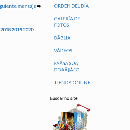
iguiente mensaje
⇨
ORDEN DEL DÍA
GALERÍA DE
FOTOS
2018
2019
2020
BÃ­BLIA
VÃ­DEOS
FAÃ§A SUA
DOAÃ§Ã£O
TIENDA ONLINE
Buscar no site: