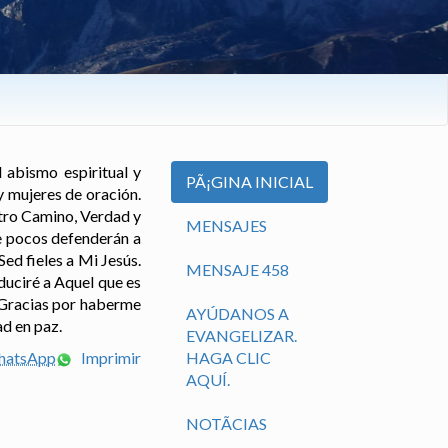
 abismo espiritual y
PÃ¡GINA INICIAL
y mujeres de oración.
stro Camino, Verdad y
MENSAJES
de pocos defenderán a
Sed fieles a Mi Jesús.
MENSAJE 458
duciré a Aquel que es
. Gracias por haberme
AYÚDANOS A
ad en paz.
EVANGELIZAR.
WhatsApp
Imprimir
HAGA CLIC
AQUÍ.
NOTÃ­CIAS