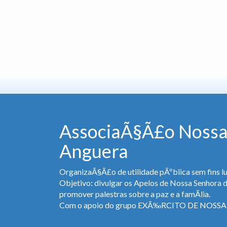
AssociaÃ§Ã£o Nossa
Anguera
OrganizaÃ§Ã£o de utilidade pÃºblica sem fins lu
Objetivo: divulgar os Apelos de Nossa Senhora 
promover palestras sobre a paz e a famÃ­lia.
Com o apoio do grupo EXÃ‰RCITO DE NOS