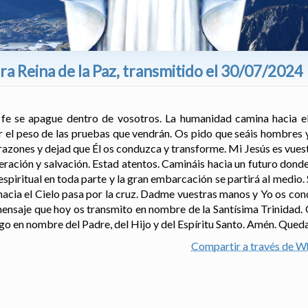
a Reina de la Paz, transmitido el 30/07/2024
a fe se apague dentro de vosotros. La humanidad camina hacia el
ar el peso de las pruebas que vendrán. Os pido que seáis hombres 
razones y dejad que Él os conduzca y transforme. Mi Jesús es vue
beración y salvación. Estad atentos. Camináis hacia un futuro don
spiritual en toda parte y la gran embarcación se partirá al medio. 
hacia el Cielo pasa por la cruz. Dadme vuestras manos y Yo os con
mensaje que hoy os transmito en nombre de la Santísima Trinidad
go en nombre del Padre, del Hijo y del Espíritu Santo. Amén. Qued
Compartir a través de 