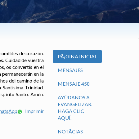
 humildes de corazón.
PÃ¡GINA INICIAL
s. Cuidad de vuestra
s, os convertís en el
MENSAJES
an permanecerán en la
hos del camino de la
MENSAJE 458
 Santísima Trinidad.
spíritu Santo. Amén.
AYÚDANOS A
EVANGELIZAR.
WhatsApp
Imprimir
HAGA CLIC
AQUÍ.
NOTÃ­CIAS