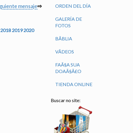
iguiente mensaje
⇨
ORDEN DEL DÍA
GALERÍA DE
FOTOS
2018
2019
2020
BÃ­BLIA
VÃ­DEOS
FAÃ§A SUA
DOAÃ§Ã£O
TIENDA ONLINE
Buscar no site: