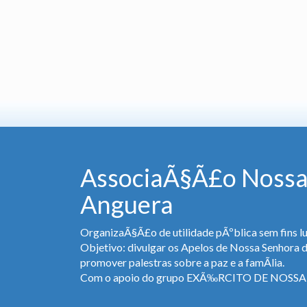
AssociaÃ§Ã£o Nossa
Anguera
OrganizaÃ§Ã£o de utilidade pÃºblica sem fins lu
Objetivo: divulgar os Apelos de Nossa Senhora 
promover palestras sobre a paz e a famÃ­lia.
Com o apoio do grupo EXÃ‰RCITO DE NOS