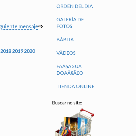
ORDEN DEL DÍA
GALERÍA DE
iguiente mensaje
⇨
FOTOS
BÃ­BLIA
2018
2019
2020
VÃ­DEOS
FAÃ§A SUA
DOAÃ§Ã£O
TIENDA ONLINE
Buscar no site: