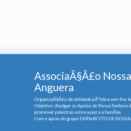
AssociaÃ§Ã£o Nossa
Anguera
OrganizaÃ§Ã£o de utilidade pÃºblica sem fins lu
Objetivo: divulgar os Apelos de Nossa Senhora 
promover palestras sobre a paz e a famÃ­lia.
Com o apoio do grupo EXÃ‰RCITO DE NOS