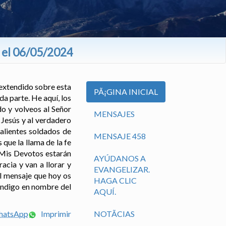
o el 06/05/2024
 extendido sobre esta
PÃ¡GINA INICIAL
a parte. He aquí, los
o y volveos al Señor
MENSAJES
 Jesús y al verdadero
alientes soldados de
MENSAJE 458
 que la llama de la fe
 Mis Devotos estarán
AYÚDANOS A
acia y van a llorar y
EVANGELIZAR.
el mensaje que hoy os
HAGA CLIC
endigo en nombre del
AQUÍ.
WhatsApp
Imprimir
NOTÃ­CIAS