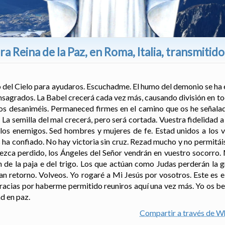
 Reina de la Paz, en Roma, Italia, transmitid
o del Cielo para ayudaros. Escuchadme. El humo del demonio se ha
sagrados. La Babel crecerá cada vez más, causando división en tod
os desaniméis. Permaneced firmes en el camino que os he señalad
La semilla del mal crecerá, pero será cortada. Vuestra fidelidad a
 los enemigos. Sed hombres y mujeres de fe. Estad unidos a los v
s ha confiado. No hay victoria sin cruz. Rezad mucho y no permitáis
zca perdido, los Ángeles del Señor vendrán en vuestro socorro.
 de la paja e del trigo. Los que actúan como Judas perderán la gr
an retorno. Volveos. Yo rogaré a Mi Jesús por vosotros. Este es 
Gracias por haberme permitido reuniros aquí una vez más. Yo os b
d en paz.
Compartir a través de 