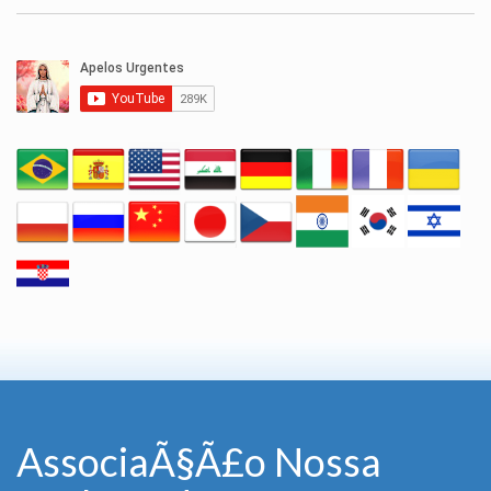
AssociaÃ§Ã£o Nossa