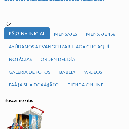
PÃ¡GINA INICIAL
MENSAJES
MENSAJE 458
AYÚDANOS A EVANGELIZAR. HAGA CLIC AQUÍ.
NOTÃ­CIAS
ORDEN DEL DÍA
GALERÍA DE FOTOS
BÃ­BLIA
VÃ­DEOS
FAÃ§A SUA DOAÃ§Ã£O
TIENDA ONLINE
Buscar no site: