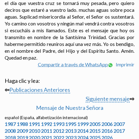
el día que vuestra cruz se tornará muy pesada, pero quiero
deciros que estaré a vuestro lado. muchas aguas sobre poca
aguas. Suplicad misericordia al Señor, el Señor os sustentará.
Yo camino con vosotros y ningún mal vendrá contra vosotros
si escucháis a mis llamados. Este es el mensaje que hoy os
transmito en nombre de la Santísima Trinidad. Gracias por
haberme permitido reuniros aquí una vez más. Yo os bendigo,
en el nombre del Padre, del Hijo y del Espíritu Santo. Amén.
Quedad en paz.
Compartir a través de WhatsApp
Imprimir
Haga clic y lea:
⇦
Publicaciones Anteriores
Siguiente mensaje
⇨
Mensaje de Nuestra Señora
español (España, alfabetización internacional)
1987
1988
1991
1992
1993
1995
1999
2005
2006
2007
2008
2009
2010
2011
2012
2013
2014
2015
2016
2017
2018
2019
2020
2021
2022
2023
2024
2025
2026