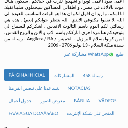
أعمى يقود أعمى. توبوا و اشهدوا للرب في حياتكم . سيكون هناك
موت بالالاف في مصر ، و اطفالي المساكين سيحملون صليبا ثقيلا.
انا امكم، و اريد ان اقول لكم ان هذا هو الوقت المناسب للعودة الى
الله .لا تقفوا مكتوفي الايدي. الله ينتظر جوابكم (نعم) . هذه هي
رسالتي لكم اليوم باسم الثالوث الاقدس . اشكركم للسماح لي
بتوحيدكم هنا مرة اخرى. ابارككم باسم الاب و الابن و الروح القدس .
امين كونوا بسلام .البرازيل - الخميس / Angüera / BA - رسالة من
سيدة ملكة السلام - 13 يوليو 2706 - 2006
طبع
مشاركة عبر WhatsApp
PÃ¡GINA INICIAL
رسالة 458
المشاركات
NOTÃ­CIAS
تساعدنا على تنصير. انقر هنا.
VÃ­DEOS
BÃ­BLIA
معرض الصور
جدول أعمال
المتجر على شبكة الإنترنت
FAÃ§A SUA DOAÃ§Ã£O