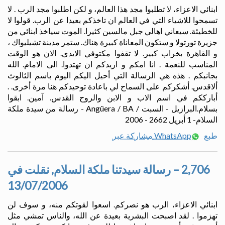
ابنائي الاعزاء، لا تطلبوا مجد هذا العالم، و لكن اطلبوا مجد الرب . لا
تسمحوا للاشياء التي في العالم ان تاخذكم بعيدا عن الرب. قولوا لا
للخطيئة. سيعاني اهالي جبل مالسين كثيرا. الموت سياخذ ابنائي من
جزيرة تورتولا و ستكون المعاناة كبيرة هناك. ستمر مدينة تشيليواك ،
و القاهرة بخراب كبير. لا تقفوا مكتوفي الايدي. الان هو الوقت
المناسب للنعمة . انا امكم و اريدكم ان تهتدوا. الى الامام. الله
بجانبكم . هذه هي الرسالة التي أحيل اليكم اليوم باسم الثالوث
ألاقدس. أشكركم على السماح لي باعادة توحيدكم هنا مرة أخرى. .
أبارككم في اسم الاب و الابن والروح القدس. آمين. ابقوا
بسلام.البرازيل - السبت / Angüera / BA - رسالة من سيدة ملكة
السلام- 1 أبريل 2662 - 2006
طبع
مشاركة عبر WhatsApp
2,706 – رسالة سيدتنا ملكة السلام, نقلت في
13/07/2006
ابنائي الاعزاء، الرب هو نصركم. اسعوا لقوتكم منه، و سوف لن
تهزموا . لقد اصبحت البشرية بعيدة عن الله، والناس تمشي مثل