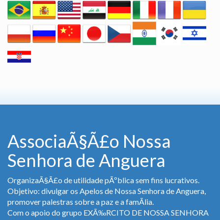
AssociaÃ§Ã£o Nossa
Senhora de Anguera
OrganizaÃ§Ã£o de utilidade pÃºblica sem fins lucrativos.
Objetivo: divulgar os Apelos de Nossa Senhora de Anguera,
promover palestras sobre a paz e a famÃ­lia.
Com o apoio do grupo EXÃ‰RCITO DE NOSSA SENHORA