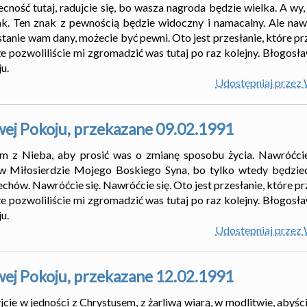
ność tutaj, radujcie się, bo wasza nagroda będzie wielka. A wy,
ak. Ten znak z pewnością będzie widoczny i namacalny. Ale nawr
ostanie wam dany, możecie być pewni. Oto jest przesłanie, które p
e pozwoliliście mi zgromadzić was tutaj po raz kolejny. Błogosł
u.
Udostępniaj przez
wej Pokoju, przekazane 09.02.1991
m z Nieba, aby prosić was o zmianę sposobu życia. Nawróćcie 
 w Miłosierdzie Mojego Boskiego Syna, bo tylko wtedy będziec
hów. Nawróćcie się. Nawróćcie się. Oto jest przesłanie, które pr
e pozwoliliście mi zgromadzić was tutaj po raz kolejny. Błogosł
u.
Udostępniaj przez
wej Pokoju, przekazane 12.02.1991
jcie w jedności z Chrystusem, z żarliwą wiarą, w modlitwie, abyś