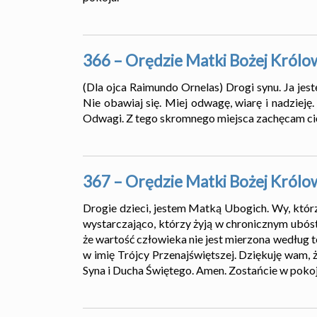
366 – Orędzie Matki Bożej Królo
(Dla ojca Raimundo Ornelas) Drogi synu. Ja jes
Nie obawiaj się. Miej odwagę, wiarę i nadzieję
Odwagi. Z tego skromnego miejsca zachęcam cię 
367 – Orędzie Matki Bożej Królo
Drogie dzieci, jestem Matką Ubogich. Wy, którzy
wystarczająco, którzy żyją w chronicznym ubóstw
że wartość człowieka nie jest mierzona według te
w imię Trójcy Przenajświętszej. Dziękuję wam, ż
Syna i Ducha Świętego. Amen. Zostańcie w pokoj