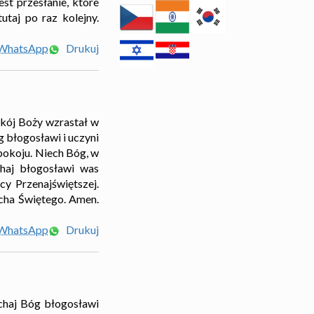
st przesłanie, które
utaj po raz kolejny.
 WhatsApp
Drukuj
okój Boży wzrastał w
 błogosławi i uczyni
pokoju. Niech Bóg, w
chaj błogosławi was
cy Przenajświętszej.
ucha Świętego. Amen.
 WhatsApp
Drukuj
chaj Bóg błogosławi