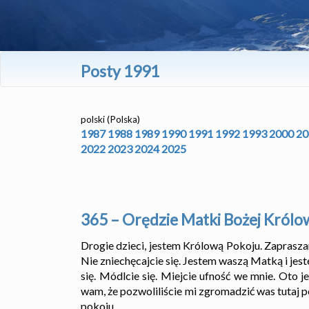
Posty 1991
polski (Polska)
1987
1988
1989
1990
1991
1992
1993
2000
20
2022
2023
2024
2025
365 – Orędzie Matki Bożej Królo
Drogie dzieci, jestem Królową Pokoju. Zapraszam
Nie zniechęcajcie się. Jestem waszą Matką i jes
się. Módlcie się. Miejcie ufność we mnie. Oto j
wam, że pozwoliliście mi zgromadzić was tutaj p
pokoju.