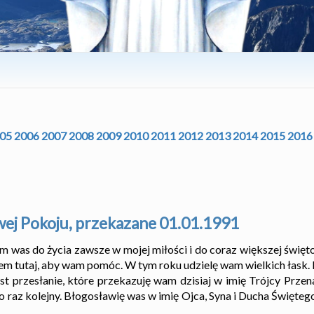
05
2006
2007
2008
2009
2010
2011
2012
2013
2014
2015
2016
wej Pokoju, przekazane 01.01.1991
 was do życia zawsze w mojej miłości i do coraz większej święto
tem tutaj, aby wam pomóc. W tym roku udzielę wam wielkich łask.
est przesłanie, które przekazuję wam dzisiaj w imię Trójcy Przen
o raz kolejny. Błogosławię was w imię Ojca, Syna i Ducha Święte