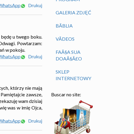
 WhatsApp
Drukuj
GALERIA ZDJĘĆ
BÃ­BLIA
e będę u twego boku.
VÃ­DEOS
. Odwagi. Powtarzam:
ań w pokoju.
FAÃ§A SUA
 WhatsApp
Drukuj
DOAÃ§Ã£O
SKLEP
INTERNETOWY
tych, którzy nie mają
? Pamiętajcie zawsze,
Buscar no site:
rzekazuję wam dzisiaj
awię was w imię Ojca,
 WhatsApp
Drukuj