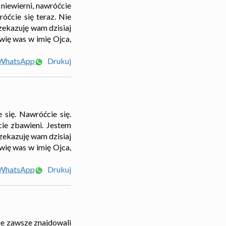
 niewierni, nawróćcie
óćcie się teraz. Nie
rzekazuję wam dzisiaj
awię was w imię Ojca,
 WhatsApp
Drukuj
się. Nawróćcie się.
ie zbawieni. Jestem
zekazuję wam dzisiaj
awię was w imię Ojca,
 WhatsApp
Drukuj
cie zawsze znajdowali