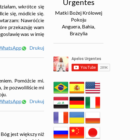
Urgentes
działam, wkrótce się
Matki Bożej Królowej
cie się, módlcie się.
Pokoju
Powtarzam: Nawróćcie
Anguera, Bahia,
które przekazuję wam
Brazylia
łogosławię was w imię
 WhatsApp
Drukuj
eniem. Pomóżcie mi.
, że pozwoliliście mi
ju.
 WhatsApp
Drukuj
 Bóg jest większy niż