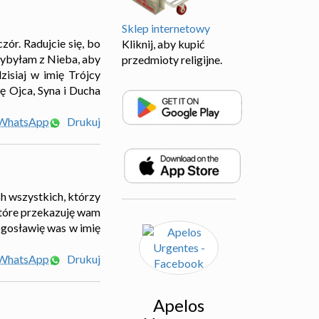
Sklep internetowy
zór. Radujcie się, bo
Kliknij, aby kupić
zybyłam z Nieba, aby
przedmioty religijne.
zisiaj w imię Trójcy
ę Ojca, Syna i Ducha
 WhatsApp
Drukuj
ch wszystkich, którzy
 które przekazuję wam
łogosławię was w imię
 WhatsApp
Drukuj
Apelos