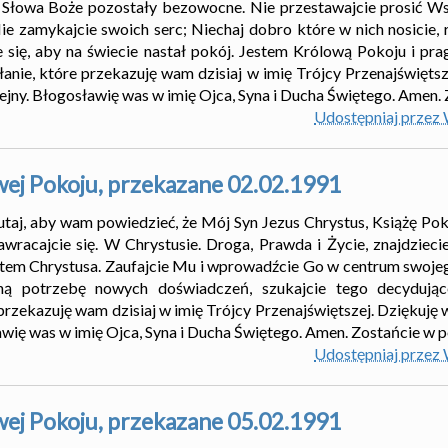
y Słowa Boże pozostały bezowocne. Nie przestawajcie prosić 
ie zamykajcie swoich serc; Niechaj dobro które w nich nosicie, r
ie się, aby na świecie nastał pokój. Jestem Królową Pokoju i p
słanie, które przekazuję wam dzisiaj w imię Trójcy Przenajświęts
lejny. Błogosławię was w imię Ojca, Syna i Ducha Świętego. Amen.
Udostępniaj przez
wej Pokoju, przekazane 02.02.1991
utaj, aby wam powiedzieć, że Mój Syn Jezus Chrystus, Książę Poko
awracajcie się. W Chrystusie. Droga, Prawda i Życie, znajdziec
atem Chrystusa. Zaufajcie Mu i wprowadźcie Go w centrum swojeg
lną potrzebę nowych doświadczeń, szukajcie tego decydując
przekazuję wam dzisiaj w imię Trójcy Przenajświętszej. Dziękuję 
awię was w imię Ojca, Syna i Ducha Świętego. Amen. Zostańcie w p
Udostępniaj przez
wej Pokoju, przekazane 05.02.1991