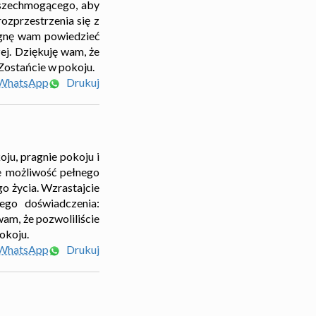
Wszechmogącego, aby
ozprzestrzenia się z
ragnę wam powiedzieć
zej. Dziękuję wam, że
 Zostańcie w pokoju.
 WhatsApp
Drukuj
ju, pragnie pokoju i
ie możliwość pełnego
o życia. Wzrastajcie
ego doświadczenia:
wam, że pozwoliliście
okoju.
 WhatsApp
Drukuj