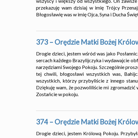
wszyscy i większy od wszystkiego. On zawsze zw
przekazuję wam dzisiaj w imię Trójcy Przenaj
Błogosławię was w imię Ojca, Syna i Ducha Świę
373 – Orędzie Matki Bożej Królo
Drogie dzieci, jestem wśród was jako Posłanni
sercach każdego Brazylijczyka i wydawajcie obf
narzędziami Swojego Pokoju. Szczególnie proszę
tej chwili, błogosławi wszystkich was, Bahi
wszystkich, którzy przybyliście z innego stanu
Dziękuję wam, że pozwoliliście mi zgromadzić w
Zostańcie w pokoju.
374 – Orędzie Matki Bożej Królo
Drogie dzieci, jestem Królową Pokoju. Przyby