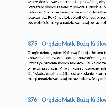
wasze domy i wasze serca. Nie pozwólcie, ab
wzrastały owoce zasiane z pokorą i ufnością. N
radością. Nie przestawajcie się modlić. Módlc
jeszcze raz: Pokój, pokój, pokój! Oto jest prze
pozwoliliście mi zgromadzić was tutaj po raz ko
375 – Orędzie Matki Bożej Królo
Drogie dzieci, jestem Królową Pokoju. Jestem t
zbawienia dla świata. Dlatego nawróćcie się, n
urzeczywistnienia swoich talentów. Szukajcie z
w jego przyjaźni. A wy, którzy czujecie pi
Doświadczenie Pana. Oto jest przesłanie, które 
mi zgromadzić was tutaj po raz kolejny. Błogosł
376 – Orędzie Matki Bożej Królo