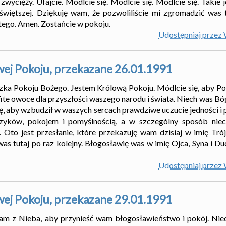
ycięży. Ufajcie. Módlcie się. Módlcie się. Módlcie się. Takie je
świętszej. Dziękuję wam, że pozwoliliście mi zgromadzić was t
tego. Amen. Zostańcie w pokoju.
Udostępniaj przez
wej Pokoju, przekazane 26.01.1991
czka Pokoju Bożego. Jestem Królową Pokoju. Módlcie się, aby P
ite owoce dla przyszłości waszego narodu i świata. Niech was Bóg
, aby wzbudził w waszych sercach prawdziwe uczucie jedności i 
jczyków, pokojem i pomyślnością, a w szczególny sposób nie
. Oto jest przesłanie, które przekazuję wam dzisiaj w imię Trój
as tutaj po raz kolejny. Błogosławię was w imię Ojca, Syna i D
Udostępniaj przez
wej Pokoju, przekazane 29.01.1991
łam z Nieba, aby przynieść wam błogosławieństwo i pokój. Nie