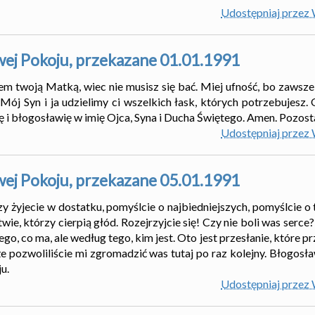
Udostępniaj przez
wej Pokoju, przekazane 01.01.1991
tem twoją Matką, wiec nie musisz się bać. Miej ufność, bo zawsz
. Mój Syn i ja udzielimy ci wszelkich łask, których potrzebujesz
i błogosławię w imię Ojca, Syna i Ducha Świętego. Amen. Pozost
Udostępniaj przez
wej Pokoju, przekazane 05.01.1991
 żyjecie w dostatku, pomyślcie o najbiedniejszych, pomyślcie o 
ie, którzy cierpią głód. Rozejrzyjcie się! Czy nie boli was serce
go, co ma, ale według tego, kim jest. Oto jest przesłanie, które p
e pozwoliliście mi zgromadzić was tutaj po raz kolejny. Błogosł
u.
Udostępniaj przez