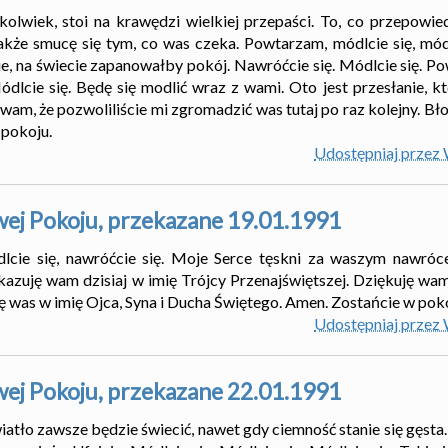
ykolwiek, stoi na krawędzi wielkiej przepaści. To, co przepowie
Jakże smucę się tym, co was czeka. Powtarzam, módlcie się, módl
, na świecie zapanowałby pokój. Nawróćcie się. Módlcie się. 
Módlcie się. Będę się modlić wraz z wami. Oto jest przesłanie, 
ę wam, że pozwoliliście mi zgromadzić was tutaj po raz kolejny. B
 pokoju.
Udostępniaj przez
wej Pokoju, przekazane 19.01.1991
dlcie się, nawróćcie się. Moje Serce tęskni za waszym nawróc
kazuję wam dzisiaj w imię Trójcy Przenajświętszej. Dziękuję wam
ę was w imię Ojca, Syna i Ducha Świętego. Amen. Zostańcie w poko
Udostępniaj przez
wej Pokoju, przekazane 22.01.1991
wiatło zawsze będzie świecić, nawet gdy ciemność stanie się gęsta.