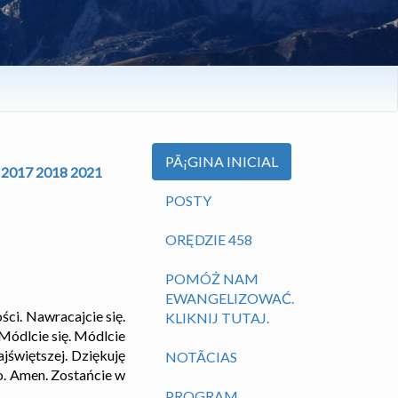
PÃ¡GINA INICIAL
2017
2018
2021
POSTY
ORĘDZIE 458
POMÓŻ NAM
EWANGELIZOWAĆ.
ści. Nawracajcie się.
KLIKNIJ TUTAJ.
 Módlcie się. Módlcie
ajświętszej. Dziękuję
NOTÃ­CIAS
go. Amen. Zostańcie w
PROGRAM