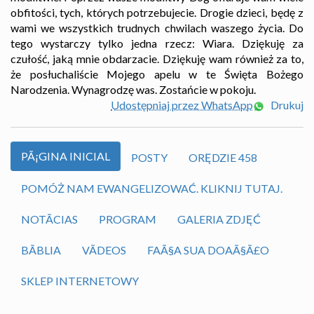
obfitości, tych, których potrzebujecie. Drogie dzieci, będę z
wami we wszystkich trudnych chwilach waszego życia. Do
tego wystarczy tylko jedna rzecz: Wiara. Dziękuję za
czułość, jaką mnie obdarzacie. Dziękuję wam również za to,
że posłuchaliście Mojego apelu w te Święta Bożego
Narodzenia. Wynagrodzę was. Zostańcie w pokoju.
Udostępniaj przez WhatsApp
Drukuj
PÃ¡GINA INICIAL
POSTY
ORĘDZIE 458
POMÓŻ NAM EWANGELIZOWAĆ. KLIKNIJ TUTAJ.
NOTÃ­CIAS
PROGRAM
GALERIA ZDJĘĆ
BÃ­BLIA
VÃ­DEOS
FAÃ§A SUA DOAÃ§Ã£O
SKLEP INTERNETOWY