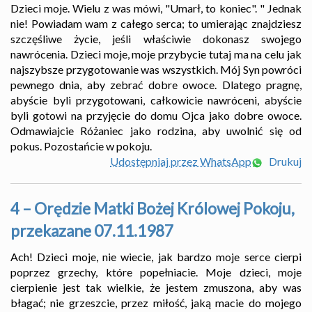
Dzieci moje. Wielu z was mówi, "Umarł, to koniec". " Jednak
nie! Powiadam wam z całego serca; to umierając znajdziesz
szczęśliwe życie, jeśli właściwie dokonasz swojego
nawrócenia. Dzieci moje, moje przybycie tutaj ma na celu jak
najszybsze przygotowanie was wszystkich. Mój Syn powróci
pewnego dnia, aby zebrać dobre owoce. Dlatego pragnę,
abyście byli przygotowani, całkowicie nawróceni, abyście
byli gotowi na przyjęcie do domu Ojca jako dobre owoce.
Odmawiajcie Różaniec jako rodzina, aby uwolnić się od
pokus. Pozostańcie w pokoju.
Udostępniaj przez WhatsApp
Drukuj
4 – Orędzie Matki Bożej Królowej Pokoju,
przekazane 07.11.1987
Ach! Dzieci moje, nie wiecie, jak bardzo moje serce cierpi
poprzez grzechy, które popełniacie. Moje dzieci, moje
cierpienie jest tak wielkie, że jestem zmuszona, aby was
błagać; nie grzeszcie, przez miłość, jaką macie do mojego