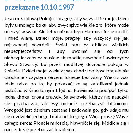
przekazane 10.10.1987
Jestem Królową Pokoju i pragnę, aby wszystkie moje dzieci
były u mojego boku, aby zwyciężyć wielkie zło, które może
uderzyć w świat. Ale żeby uniknąć tego zła, musicie się modlić
i mieć wiarę. Dzieci moje, pragnę, aby wszyscy się jak
najszybciej nawrócili. Świat stoi w obliczu wielkich
niebezpieczeństw i aby uwolnić się od tych
niebezpieczeństw, musicie się modlić, nawrócić i uwierzyć w
Słowo Stwórcy, bo przez modlitwę doznacie pokoju w
świecie. Dzieci moje, wielu z was chodzi do kościoła, ale nie
chodzicie z czystym sercem. Idziecie bez wiary. Wielu z was
idzie tylko po to, by pokazać, że są katolikami jednak
jesteście w śmiertelnym błędzie. Powinniście podążać tylko
jedną drogą, drogą prawdy. Są synowie, którzy nie nauczyli
się przebaczać, ale wy musicie przebaczyć bliźniemu.
Wrogość jest dziełem szatana i zadowala go, gdy udaje mu
się rozdzielić jednego brata od drugiego. Więc proszę Was z
całego serca; Płońcie miłością. Nawróćcie się. Módlcie się i
nauczcie się przebaczać bliźniemu.