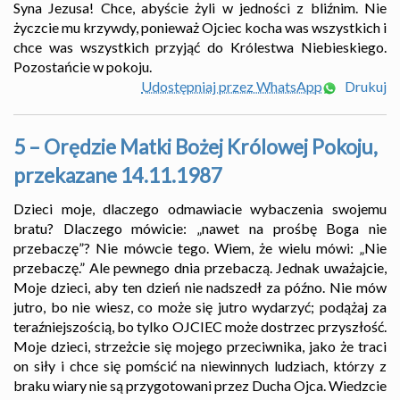
Syna Jezusa! Chce, abyście żyli w jedności z bliźnim. Nie
życzcie mu krzywdy, ponieważ Ojciec kocha was wszystkich i
chce was wszystkich przyjąć do Królestwa Niebieskiego.
Pozostańcie w pokoju.
Udostępniaj przez WhatsApp
Drukuj
5 – Orędzie Matki Bożej Królowej Pokoju,
przekazane 14.11.1987
Dzieci moje, dlaczego odmawiacie wybaczenia swojemu
bratu? Dlaczego mówicie: „nawet na prośbę Boga nie
przebaczę”? Nie mówcie tego. Wiem, że wielu mówi: „Nie
przebaczę.” Ale pewnego dnia przebaczą. Jednak uważajcie,
Moje dzieci, aby ten dzień nie nadszedł za późno. Nie mów
jutro, bo nie wiesz, co może się jutro wydarzyć; podążaj za
teraźniejszością, bo tylko OJCIEC może dostrzec przyszłość.
Moje dzieci, strzeżcie się mojego przeciwnika, jako że traci
on siły i chce się pomścić na niewinnych ludziach, którzy z
braku wiary nie są przygotowani przez Ducha Ojca. Wiedzcie