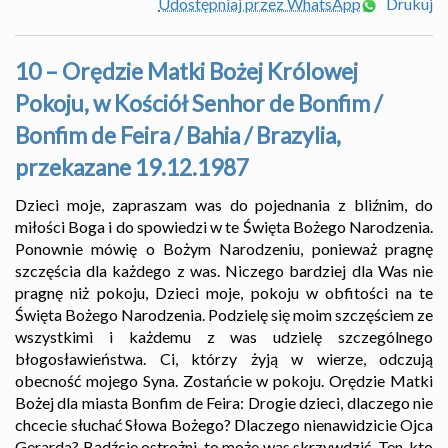
Udostępniaj przez WhatsApp
Drukuj
10 – Orędzie Matki Bożej Królowej
Pokoju, w Kościół Senhor de Bonfim /
Bonfim de Feira / Bahia / Brazylia,
przekazane 19.12.1987
Dzieci moje, zapraszam was do pojednania z bliźnim, do
miłości Boga i do spowiedzi w te Święta Bożego Narodzenia.
Ponownie mówię o Bożym Narodzeniu, ponieważ pragnę
szczęścia dla każdego z was. Niczego bardziej dla Was nie
pragnę niż pokoju, Dzieci moje, pokoju w obfitości na te
Święta Bożego Narodzenia. Podzielę się moim szczęściem ze
wszystkimi i każdemu z was udzielę szczególnego
błogosławieństwa. Ci, którzy żyją w wierze, odczują
obecność mojego Syna. Zostańcie w pokoju. Orędzie Matki
Bożej dla miasta Bonfim de Feira: Drogie dzieci, dlaczego nie
chcecie słuchać Słowa Bożego? Dlaczego nienawidzicie Ojca
Gerarda? Bądźcie ostrożni, to może was skrzywdzić. Ten, kto