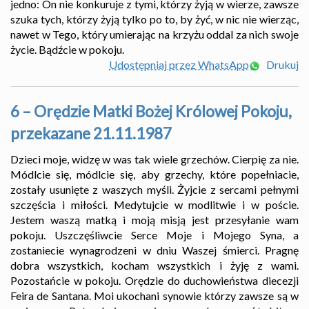
jedno: On nie konkuruje z tymi, którzy żyją w wierze, zawsze
szuka tych, którzy żyją tylko po to, by żyć, w nic nie wierząc,
nawet w Tego, który umierając na krzyżu oddal za nich swoje
życie. Bądźcie w pokoju.
Udostępniaj przez WhatsApp
Drukuj
6 – Orędzie Matki Bożej Królowej Pokoju,
przekazane 21.11.1987
Dzieci moje, widzę w was tak wiele grzechów. Cierpię za nie.
Módlcie się, módlcie się, aby grzechy, które popełniacie,
zostały usunięte z waszych myśli. Żyjcie z sercami pełnymi
szczęścia i miłości. Medytujcie w modlitwie i w poście.
Jestem waszą matką i moją misją jest przesyłanie wam
pokoju. Uszczęśliwcie Serce Moje i Mojego Syna, a
zostaniecie wynagrodzeni w dniu Waszej śmierci. Pragnę
dobra wszystkich, kocham wszystkich i żyję z wami.
Pozostańcie w pokoju. Orędzie do duchowieństwa diecezji
Feira de Santana. Moi ukochani synowie którzy zawsze są w