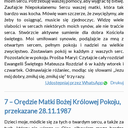
moim sercu. Potrzebuję waszej pomocy, aby wygrać tę bitwę.
Zaufajcie Niepokalanemu Sercu waszej matki, która tak
bardzo was kocha. Mówię wam szczerze, że zwyciężymy, ale
żeby to osiągnąć, musicie się zjednoczyc. Widzę wiele
słabości w sercach niektórych moich synów, ale nie traćcie
serca. Stwórzcie aktywne sumienie dla dobra Kościoła
świętego. Moi umiłowani synowie, podążajcie za mną z
otwartym sercem, pełnym pokoju i nadziei na wielkie
zwycięstwo. Zostawiam pokój w każdym z waszych serc.
Pozostańcie w pokoju. Prośba Maryi: Czytajcie cały rozdział
Ewangelii Świętego Mateusza Rozdział 6 w każdy wtorek i
czwartek. Odmawiajcie różaniec, modląc się słowami „Jezu
mój dobry, zmiłuj się, zmiłuj się” trzy razy.
Udostępniaj przez WhatsApp
Drukuj
7 – Orędzie Matki Bożej Królowej Pokoju,
przekazane 28.11.1987
Dzieci moje, módlcie się za tych o twardym sercu, a także za
tych, którzy nie wierzą w Ojca, albowiem mogą bardzo