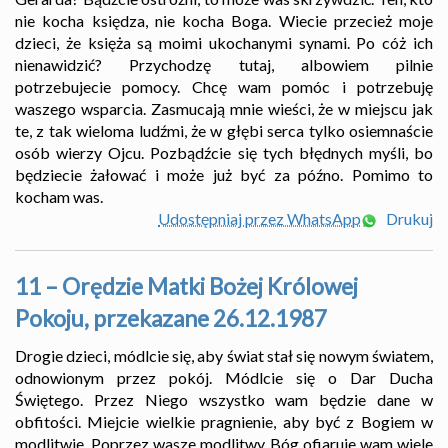
nie kocha księdza, nie kocha Boga. Wiecie przecież moje
dzieci, że księża są moimi ukochanymi synami. Po cóż ich
nienawidzić? Przychodzę tutaj, albowiem pilnie
potrzebujecie pomocy. Chcę wam pomóc i potrzebuję
waszego wsparcia. Zasmucają mnie wieści, że w miejscu jak
te, z tak wieloma ludźmi, że w głębi serca tylko osiemnaście
osób wierzy Ojcu. Pozbądźcie się tych błędnych myśli, bo
będziecie żałować i może już być za późno. Pomimo to
kocham was.
Udostępniaj przez WhatsApp
Drukuj
11 – Orędzie Matki Bożej Królowej
Pokoju, przekazane 26.12.1987
Drogie dzieci, módlcie się, aby świat stał się nowym światem,
odnowionym przez pokój. Módlcie się o Dar Ducha
Świętego. Przez Niego wszystko wam będzie dane w
obfitości. Miejcie wielkie pragnienie, aby być z Bogiem w
modlitwie. Poprzez wasze modlitwy Bóg ofiaruje wam wiele