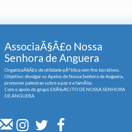
AssociaÃ§Ã£o Nossa
Senhora de Anguera
OrganizaÃ§Ã£o de utilidade pÃºblica sem fins lucrativos.
Objetivo: divulgar os Apelos de Nossa Senhora de Anguera,
promover palestras sobre a paz e a famÃ­lia.
Com o apoio do grupo EXÃ‰RCITO DE NOSSA SENHORA
DE ANGUERA