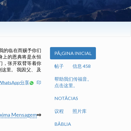
我的临在而赐予你们
PÃ¡GINA INICIAL
身上的恩典将是永恒
你们，张开双臂等着你
帖子
信息 458
这里。 我因父、 及
帮助我们传福音。
hatsApp分享
印
点击这里。
NOTÃ­CIAS
议程
照片库
óxima Mensagem
⇨
BÃ­BLIA